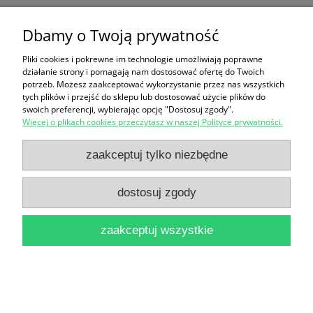
do początku XV wieku / Rafał Simiński
27,00 zł
Dbamy o Twoją prywatność
do koszyka
Pliki cookies i pokrewne im technologie umożliwiają poprawne
działanie strony i pomagają nam dostosować ofertę do Twoich
potrzeb. Możesz zaakceptować wykorzystanie przez nas wszystkich
tych plików i przejść do sklepu lub dostosować użycie plików do
swoich preferencji, wybierając opcję "Dostosuj zgody".
Więcej o plikach cookies przeczytasz w naszej Polityce prywatności.
zaakceptuj tylko niezbędne
Opera minora : studia z dziejów Zakonu
dostosuj zgody
Krzyżackiego, Prus, Polski i krajów nadbałtyckich /
zaakceptuj wszystkie
Marian Biskup
30,00 zł
do koszyka