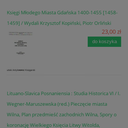
Księgi Młodego Miasta Gdańska 1400-1455 [1458-
1459] / Wydali Krzysztof Kopiński, Piotr Orliński
23,00 zł
do koszyka
Lituano-Slavica Posnaniensia : Studia Historica VI / I.
Wegner-Maruszewska (red.) Pieczęcie miasta
Wilna, Plan przedmieść zachodnich Wilna, Spory o
koronację Wielkiego Księcia Litwy Witolda,