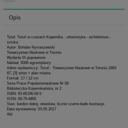
Opis
Tytuł: Toruń w czasach Kopernika : urbanistyka - architektura -
sztuka
Autor: Bohdan Rymaszewski
Towarzystwo Naukowe w Toruniu
Wydanie III poprawione
Nakład: 5000 egzemplarzy
Adres wydawniczy: Toruń : Towarzystwo Naukowe w Toruniu 1993
87, [3] stron + plan miasta
Format: 17 / 12 cm
Seria Prace Popularnonaukowe Nr 58
Biblioteczka Kopernikańska, nr 2
ISBN: 83-85196-59-5
ISSN: 00-79-4805
Stan: bardzo dobry, obwoluta, liczne czarno-białe ilustracje.
Data wystawienia: 03.05.2017
Ald.