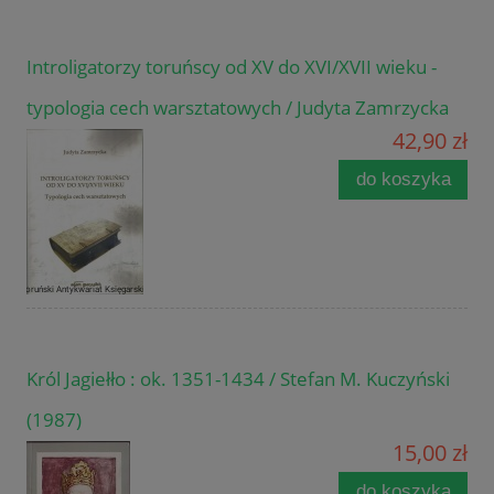
Introligatorzy toruńscy od XV do XVI/XVII wieku -
typologia cech warsztatowych / Judyta Zamrzycka
42,90 zł
do koszyka
Król Jagiełło : ok. 1351-1434 / Stefan M. Kuczyński
(1987)
15,00 zł
do koszyka