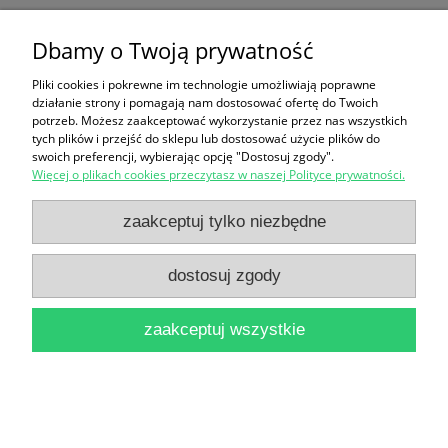
Dbamy o Twoją prywatność
Rady Kallimacha / Krzysztof Baczkowski [Dzieje
Narodu i Państwa Polskiego]
Pliki cookies i pokrewne im technologie umożliwiają poprawne
działanie strony i pomagają nam dostosować ofertę do Twoich
18,00 zł
potrzeb. Możesz zaakceptować wykorzystanie przez nas wszystkich
tych plików i przejść do sklepu lub dostosować użycie plików do
do koszyka
swoich preferencji, wybierając opcję "Dostosuj zgody".
Więcej o plikach cookies przeczytasz w naszej Polityce prywatności.
zaakceptuj tylko niezbędne
dostosuj zgody
Rocznik Toruński 31 Migracje ludności do Torunia w
zaakceptuj wszystkie
średniowieczu i na progu czasów nowożytnych, Tak
zwany krzyż sądowy z ratusza toruńskiego na tle
wyposażenia sal sądowych w średniowieczu,