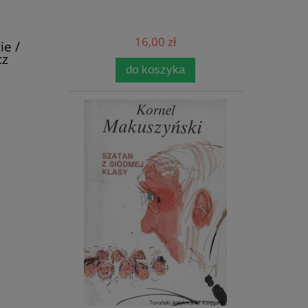
16,00 zł
ie /
cz
do koszyka