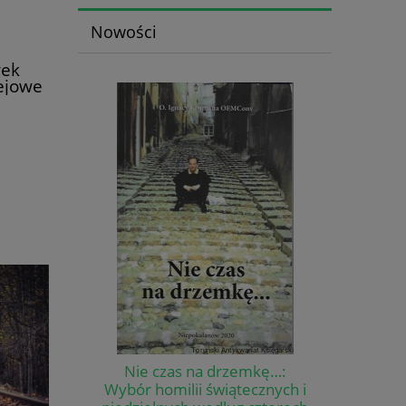
Nowości
wek
ejowe
ego /
l
Nie czas na drzemkę…:
Wybór homilii świątecznych i