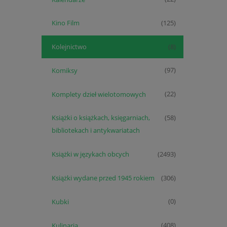
Kino Film
(125)
Kolejnictwo
(8)
Komiksy
(97)
Komplety dzieł wielotomowych
(22)
Książki o książkach, księgarniach,
(58)
bibliotekach i antykwariatach
Książki w językach obcych
(2493)
Książki wydane przed 1945 rokiem
(306)
Kubki
(0)
Kulinaria
(408)