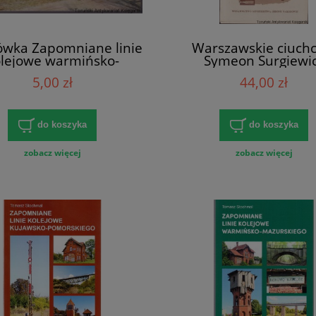
ówka Zapomniane linie
Warszawskie ciuchc
lejowe warmińsko-
Symeon Surgiewi
skiego: Linia kolejowa
5,00 zł
44,00 zł
Kętrzyn-Węgorzewo /
Tomasz Stochmal
do koszyka
do koszyka
zobacz więcej
zobacz więcej