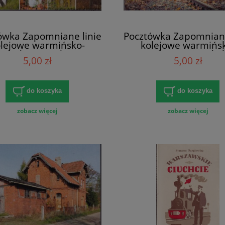
ówka Zapomniane linie
Pocztówka Zapomniane
lejowe warmińsko-
kolejowe warmińs
zurskiego: Kolejowe
mazurskiego: Linia ko
5,00 zł
5,00 zł
by / Tomasz Stochmal
223 Czerwonka-Ełk / 
Stochmal
do koszyka
do koszyka
zobacz więcej
zobacz więcej