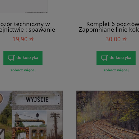
ozór techniczny w
Komplet 6 pocztó
ejnictwie : spawanie
Zapomniane linie kol
 / inż. Stefan Bielecki,
warmińsko-mazurski
19,90 zł
30,00 zł
r inż. Erwin Leśniak
Tomasz Stochma
do koszyka
do koszyka
zobacz więcej
zobacz więcej