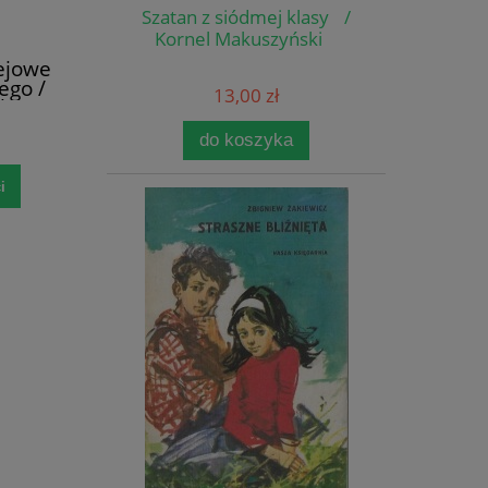
Szatan z siódmej klasy /
Kornel Makuszyński
ejowe
ego /
13,00 zł
l
do koszyka
i