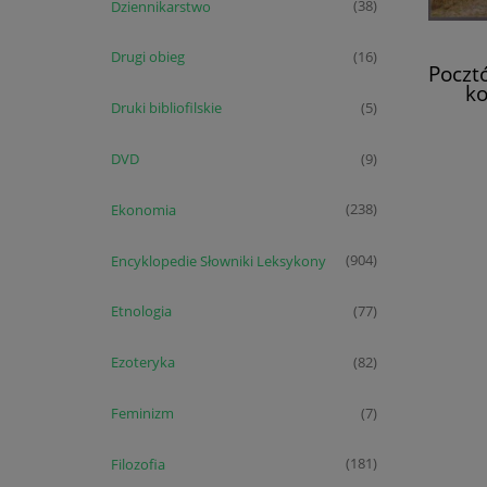
Dziennikarstwo
(38)
Drugi obieg
(16)
Poczt
ko
mazur
Druki bibliofilskie
(5)
259 
DVD
(9)
Ekonomia
(238)
Encyklopedie Słowniki Leksykony
(904)
Etnologia
(77)
Ezoteryka
(82)
Feminizm
(7)
Filozofia
(181)