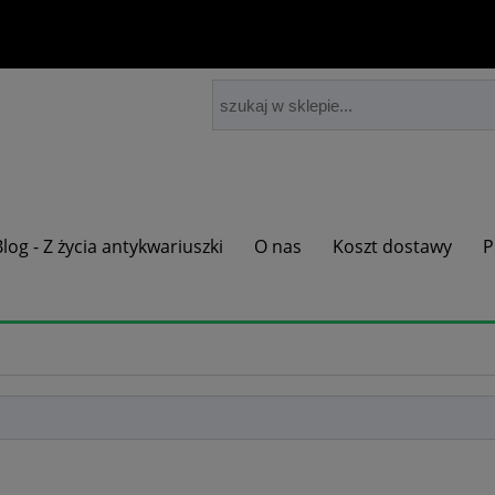
Blog - Z życia antykwariuszki
O nas
Koszt dostawy
P