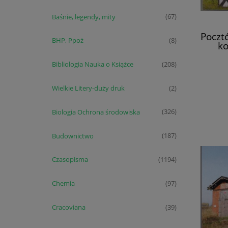
Baśnie, legendy, mity
(67)
Poczt
BHP, Ppoż
(8)
ko
ma
skar
Bibliologia Nauka o Książce
(208)
Wielkie Litery-duży druk
(2)
Biologia Ochrona środowiska
(326)
Budownictwo
(187)
Czasopisma
(1194)
Chemia
(97)
Cracoviana
(39)