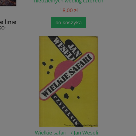
niedzielnych według czterech
Ewangelii / O. Ignacy
18,00 zł
Kosmana OFMConv
 linie
do koszyka
ko-
lejowa
Tomasz
Wielkie safari / Jan Weseli