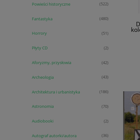
Powieści historyczne
(522)
Fantastyka
(480)
D
kol
Horrory
(51)
gazowe
mg
Płyty CD
(2)
Aforyzmy, przysłowia
(42)
Archeologia
(43)
Architektura i urbanistyka
(186)
Astronomia
(70)
Audiobooki
(2)
Autograf autorki/autora
(36)