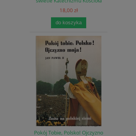
świetle Katechizmu Kościoła
Katolickiego / Ks. Stanisław
18,00 zł
Welenc
do koszyka
Pokój Tobie, Polsko! Ojczyzno