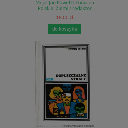
Moja! Jan Paweł II Znów na
Polskiej Ziemi / redaktor
odpowiedzialny ks.
18,00 zł
Władysław Zakrzewski
do koszyka