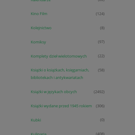
Kino Film
(124)
Kolejnictwo
(8)
Komiksy
(97)
Komplety dzieł wielotomowych
(22)
Książki o książkach, księgarniach,
(58)
bibliotekach i antykwariatach
Książki w językach obcych
(2492)
Książki wydane przed 1945 rokiem
(306)
Kubki
(0)
Kulinaria
(408)