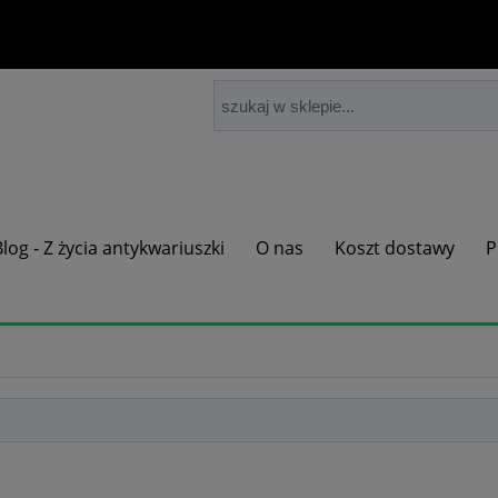
Blog - Z życia antykwariuszki
O nas
Koszt dostawy
P