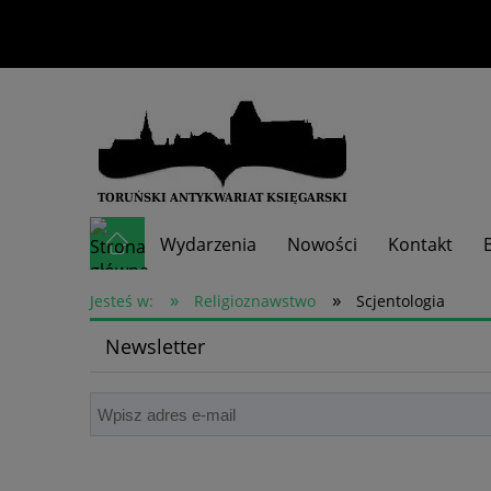
Wydarzenia
Nowości
Kontakt
»
»
Skup książek
Jesteś w:
Religioznawstwo
Scjentologia
Newsletter