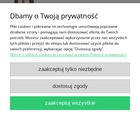
Dbamy o Twoją prywatność
Pliki cookies i pokrewne im technologie umożliwiają poprawne
działanie strony i pomagają nam dostosować ofertę do Twoich
potrzeb. Możesz zaakceptować wykorzystanie przez nas wszystkich
tych plików i przejść do sklepu lub dostosować użycie plików do
Wybrane zagadnienia z dziejów książki XIX-XX
swoich preferencji, wybierając opcję "Dostosuj zgody".
Więcej o plikach cookies przeczytasz w naszej Polityce prywatności.
wieku / Helena Szwejkowska
16,90 zł
zaakceptuj tylko niezbędne
do koszyka
dostosuj zgody
zaakceptuj wszystkie
Książka i literatura na poziomie szkoły podstawowej