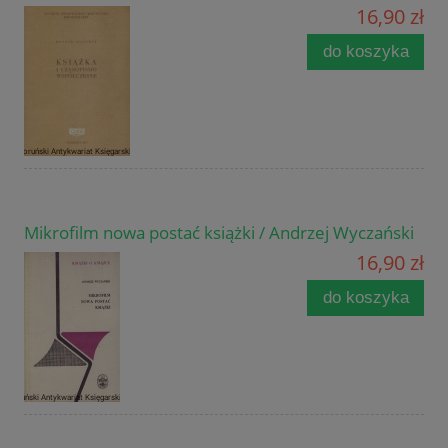
16,90 zł
do koszyka
Mikrofilm nowa postać książki / Andrzej Wyczański
16,90 zł
do koszyka