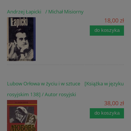
Andrzej Łapicki / Michał Misiorny
18,00 zł
do koszyka
Lubow Orłowa w życiu i w sztuce [Książka w języku
rosyjskim 138] / Autor rosyjski
38,00 zł
do koszyka