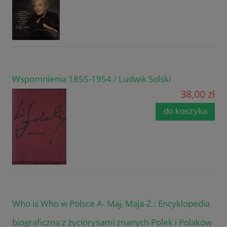
Wspomnienia 1855-1954 / Ludwik Solski
38,00 zł
do koszyka
Who is Who w Polsce A- Maj, Maja-Ż : Encyklopedia
biograficzna z życiorysami znanych Polek i Polaków