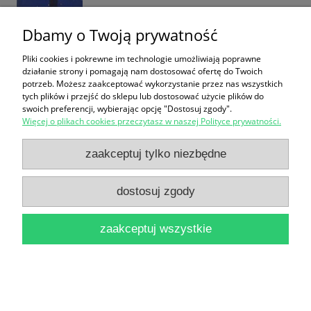
Dbamy o Twoją prywatność
Pliki cookies i pokrewne im technologie umożliwiają poprawne
działanie strony i pomagają nam dostosować ofertę do Twoich
Pani Magdo, pani pierwszej to powiem / Magda
potrzeb. Możesz zaakceptować wykorzystanie przez nas wszystkich
tych plików i przejść do sklepu lub dostosować użycie plików do
Jethon
swoich preferencji, wybierając opcję "Dostosuj zgody".
Więcej o plikach cookies przeczytasz w naszej Polityce prywatności.
18,00 zł
do koszyka
zaakceptuj tylko niezbędne
dostosuj zgody
zaakceptuj wszystkie
Psy, Hondy i drabina / Adam Hanuszkiewicz
15,00 zł