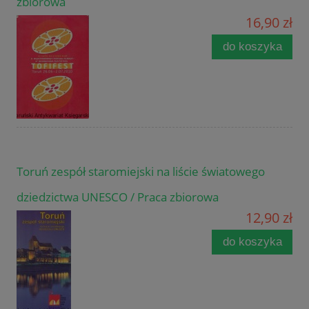
zbiorowa
16,90 zł
do koszyka
Toruń zespół staromiejski na liście światowego
dziedzictwa UNESCO / Praca zbiorowa
12,90 zł
do koszyka