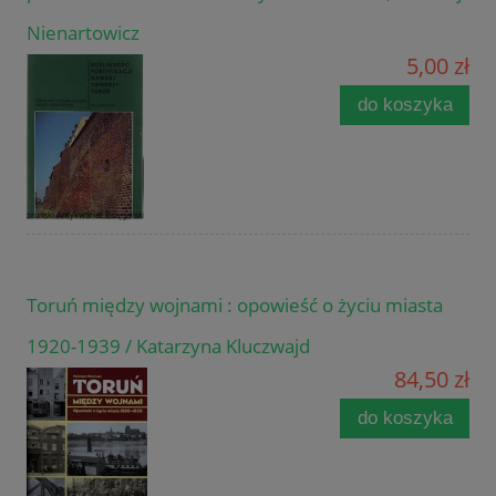
Nienartowicz
5,00 zł
do koszyka
Toruń między wojnami : opowieść o życiu miasta
1920-1939 / Katarzyna Kluczwajd
84,50 zł
do koszyka