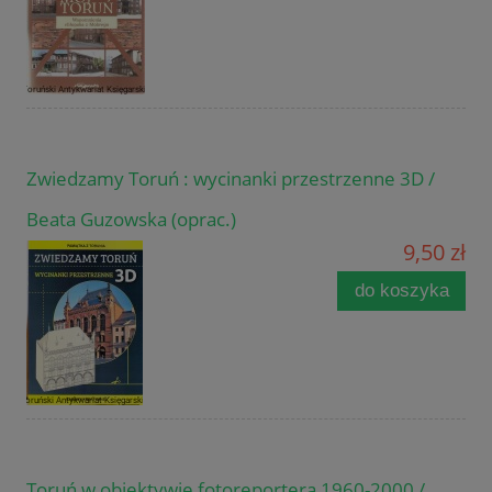
Zwiedzamy Toruń : wycinanki przestrzenne 3D /
Beata Guzowska (oprac.)
9,50 zł
do koszyka
Toruń w obiektywie fotoreportera 1960-2000 /