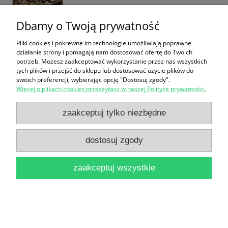
Dbamy o Twoją prywatność
Pliki cookies i pokrewne im technologie umożliwiają poprawne
Toruń, którego nie ma : Thorn, das es nicht mehr
działanie strony i pomagają nam dostosować ofertę do Twoich
potrzeb. Możesz zaakceptować wykorzystanie przez nas wszystkich
gibt / Katarzyna Kluczwajd
tych plików i przejść do sklepu lub dostosować użycie plików do
swoich preferencji, wybierając opcję "Dostosuj zgody".
51,00 zł
Więcej o plikach cookies przeczytasz w naszej Polityce prywatności.
do koszyka
zaakceptuj tylko niezbędne
dostosuj zgody
zaakceptuj wszystkie
Pieśni pasyjne i wielkanocne w kancjonale Piotra
Artomiusza (Toruń 1601) [Życie umysłowe i