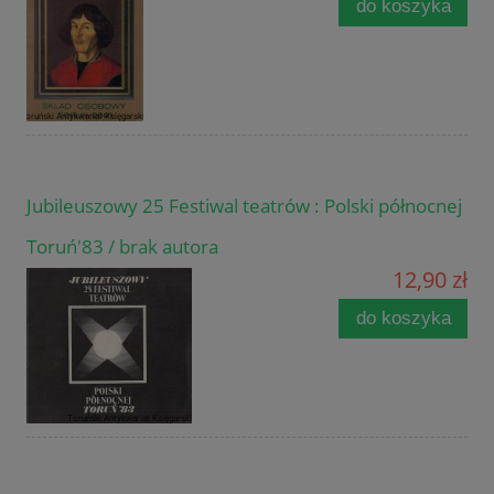
do koszyka
Jubileuszowy 25 Festiwal teatrów : Polski północnej
Toruń'83 / brak autora
12,90 zł
do koszyka