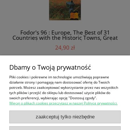
Fodor's 96 : Europe, The Best of 31
Countries with the Historic Towns, Great
Cities and Scnic Coasts and Countryside /
24,90 zł
Linda Cabasin (red.)
Dbamy o Twoją prywatność
do koszyka
Pliki cookies i pokrewne im technologie umożliwiają poprawne
działanie strony i pomagają nam dostosować ofertę do Twoich
potrzeb. Możesz zaakceptować wykorzystanie przez nas wszystkich
«
1
2
3
4
5
...
137
»
tych plików i przejść do sklepu lub dostosować użycie plików do
swoich preferencji, wybierając opcję "Dostosuj zgody".
Więcej o plikach cookies przeczytasz w naszej Polityce prywatności.
Zakupy
zaakceptuj tylko niezbędne
Pomoc