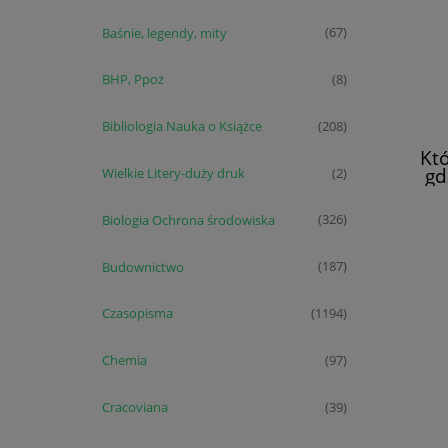
Baśnie, legendy, mity
(67)
BHP, Ppoż
(8)
Bibliologia Nauka o Książce
(208)
Któ
gd
Wielkie Litery-duży druk
(2)
Biologia Ochrona środowiska
(326)
Budownictwo
(187)
Czasopisma
(1194)
Chemia
(97)
Cracoviana
(39)