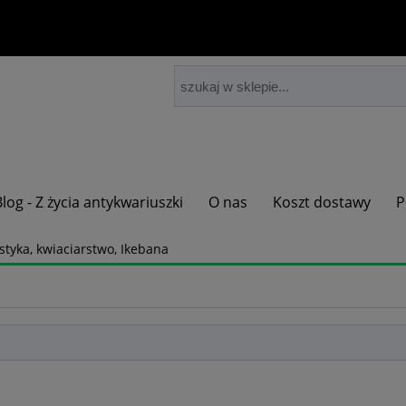
Blog - Z życia antykwariuszki
O nas
Koszt dostawy
P
ystyka, kwiaciarstwo, Ikebana