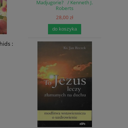
Madjugorie? / Kenneth J.
Roberts
28,00 zł
do koszyka
hids :
 to
ing
ire