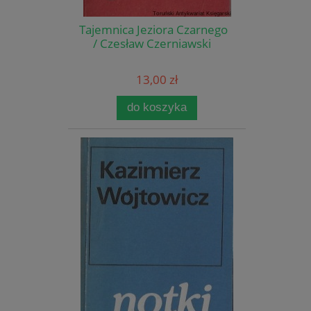
Tajemnica Jeziora Czarnego
/ Czesław Czerniawski
13,00 zł
do koszyka