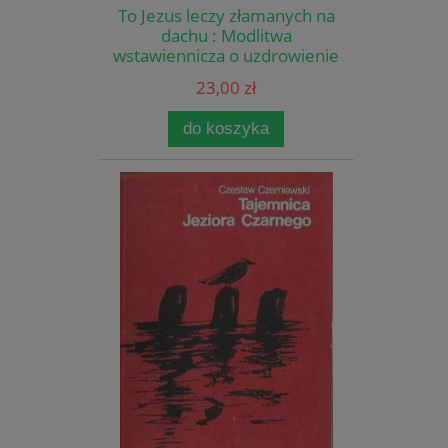
To Jezus leczy złamanych na
dachu : Modlitwa
wstawiennicza o uzdrowienie
/ Ks. Jan Reczek
23,00 zł
do koszyka