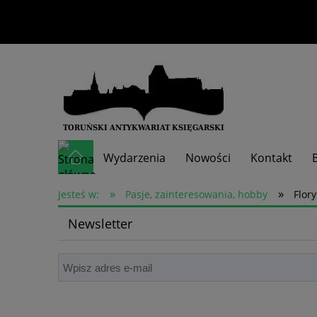
Wydarzenia
Nowości
Kontakt
»
»
Skup książek
Jesteś w:
Pasje, zainteresowania, hobby
Flor
Newsletter