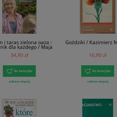
n i taras zielona oaza :
Goździki / Kazimierz 
nik dla każdego / Maja
Popielarska
34,90 zł
16,90 zł
do koszyka
do koszyka
zobacz więcej
zobacz więcej