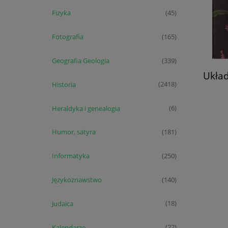
Fizyka
(45)
Fotografia
(165)
Geografia Geologia
(339)
Układ
Historia
(2418)
Heraldyka i genealogia
(6)
Humor, satyra
(181)
Informatyka
(250)
Językoznawstwo
(140)
Judaica
(18)
Kalendarze
(22)