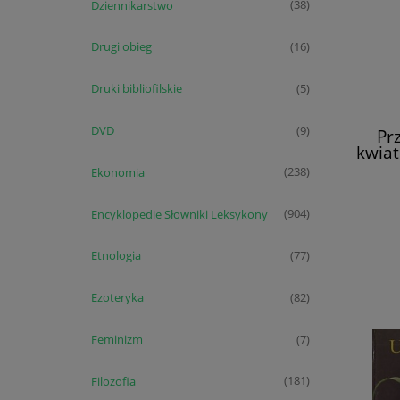
Dziennikarstwo
(38)
Drugi obieg
(16)
Druki bibliofilskie
(5)
DVD
(9)
Pr
kwiat
Ogro
Ekonomia
(238)
Joan
Encyklopedie Słowniki Leksykony
(904)
Etnologia
(77)
Ezoteryka
(82)
Feminizm
(7)
Filozofia
(181)