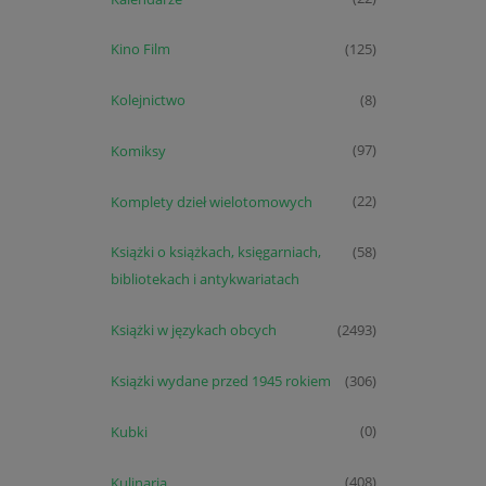
Kino Film
(125)
Kolejnictwo
(8)
Komiksy
(97)
Komplety dzieł wielotomowych
(22)
Książki o książkach, księgarniach,
(58)
bibliotekach i antykwariatach
Książki w językach obcych
(2493)
Książki wydane przed 1945 rokiem
(306)
Kubki
(0)
Kulinaria
(408)