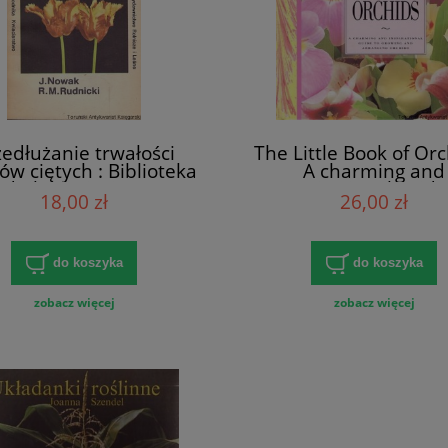
zedłużanie trwałości
The Little Book of Orc
ów ciętych : Biblioteka
A charming and
dnika Kwiaciarstwo /
inspirational guide
18,00 zł
26,00 zł
na Nowak, Ryszard M.
growing and arrang
Rudnicki
orchids / David Squ
do koszyka
do koszyka
zobacz więcej
zobacz więcej