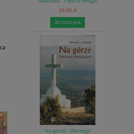
Światowa / Mario Vergas
Llosa
28,00 zł
do koszyka
ca
Na górze : Dlaczego