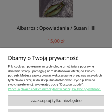
Albatros : Opowiadania / Susan Hill
15,00 zł
Dbamy o Twoją prywatność
do koszyka
Pliki cookies i pokrewne im technologie umożliwiają poprawne
działanie strony i pomagają nam dostosować ofertę do Twoich
potrzeb. Możesz zaakceptować wykorzystanie przez nas wszystkich
«
1
2
3
4
5
...
17
»
tych plików i przejść do sklepu lub dostosować użycie plików do
swoich preferencji, wybierając opcję "Dostosuj zgody".
Więcej o plikach cookies przeczytasz w naszej Polityce prywatności.
Zakupy
zaakceptuj tylko niezbędne
Pomoc