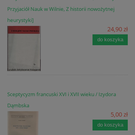
Przyjaciół Nauk w Wilnie, Z historii nowożytnej
heurystyki]
24,90 zł
do koszyka
Sceptycyzm francuski XVI i XVII wieku / Izydora
Dąmbska
5,00 zł
do koszyka