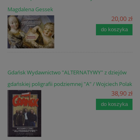
Magdalena Gessek
20,00 zł
do koszyka
Gdańsk Wydawnictwo "ALTERNATYWY" z dziejów
gdańskiej poligrafii podziemnej "A" / Wojciech Polak
38,90 zł
do koszyka