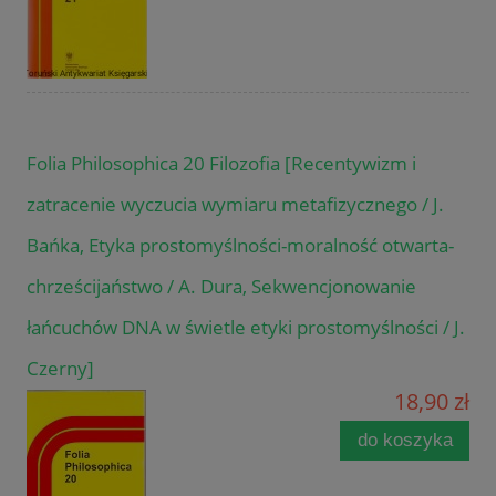
Folia Philosophica 20 Filozofia [Recentywizm i
zatracenie wyczucia wymiaru metafizycznego / J.
Bańka, Etyka prostomyślności-moralność otwarta-
chrześcijaństwo / A. Dura, Sekwencjonowanie
łańcuchów DNA w świetle etyki prostomyślności / J.
Czerny]
18,90 zł
do koszyka