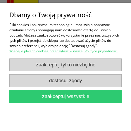
Dbamy o Twoją prywatność
Pliki cookies i pokrewne im technologie umożliwiają poprawne
działanie strony i pomagają nam dostosować ofertę do Twoich
potrzeb. Możesz zaakceptować wykorzystanie przez nas wszystkich
Czarne dziury : koniec wszechświata? / John Taylor
tych plików i przejść do sklepu lub dostosować użycie plików do
18,00 zł
swoich preferencji, wybierając opcję "Dostosuj zgody".
Więcej o plikach cookies przeczytasz w naszej Polityce prywatności.
do koszyka
zaakceptuj tylko niezbędne
dostosuj zgody
zaakceptuj wszystkie
Cours de philosophie / Cecile Angrand
42,90 zł
do koszyka