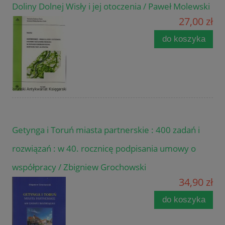
Doliny Dolnej Wisły i jej otoczenia / Paweł Molewski
27,00 zł
do koszyka
Getynga i Toruń miasta partnerskie : 400 zadań i
rozwiązań : w 40. rocznicę podpisania umowy o
współpracy / Zbigniew Grochowski
34,90 zł
do koszyka