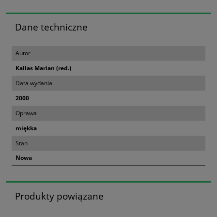
Dane techniczne
Autor
Kallas Marian (red.)
Data wydania
2000
Oprawa
miękka
Stan
Nowa
Produkty powiązane