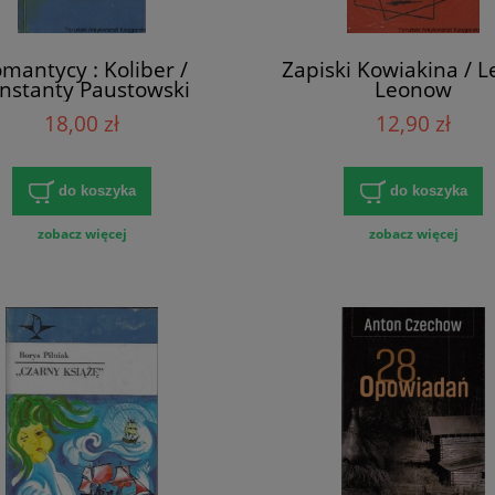
mantycy : Koliber /
Zapiski Kowiakina / L
nstanty Paustowski
Leonow
18,00 zł
12,90 zł
do koszyka
do koszyka
zobacz więcej
zobacz więcej