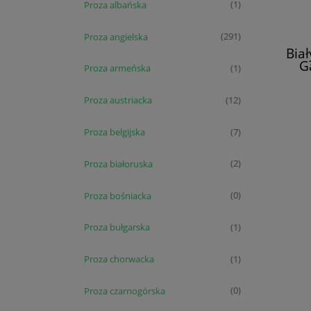
Proza albańska
(1)
Proza angielska
(291)
Bia
G
Proza armeńska
(1)
Proza austriacka
(12)
Proza belgijska
(7)
Proza białoruska
(2)
Proza bośniacka
(0)
Proza bułgarska
(1)
Proza chorwacka
(1)
Proza czarnogórska
(0)