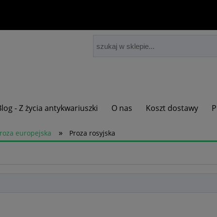
Blog - Z życia antykwariuszki
O nas
Koszt dostawy
P
»
roza europejska
Proza rosyjska