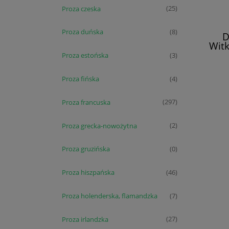
Proza czeska
(25)
Proza duńska
(8)
D
Witk
Proza estońska
(3)
Proza fińska
(4)
Proza francuska
(297)
Proza grecka-nowożytna
(2)
Proza gruzińska
(0)
Proza hiszpańska
(46)
Proza holenderska, flamandzka
(7)
Proza irlandzka
(27)