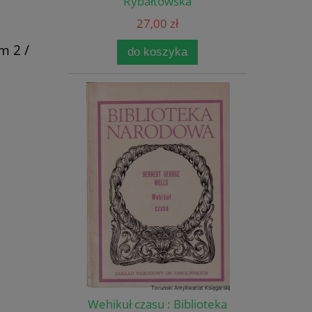
Rybałtowska
27,00 zł
m 2 /
do koszyka
Wehikuł czasu : Biblioteka