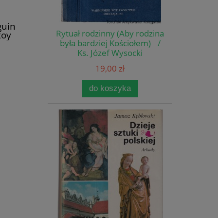
guin
Rytuał rodzinny (Aby rodzina
stoy
była bardziej Kościołem) /
Ks. Józef Wysocki
19,00 zł
do koszyka