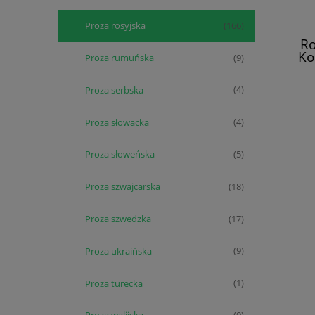
Proza rosyjska
(166)
Ro
Ko
Proza rumuńska
(9)
Proza serbska
(4)
Proza słowacka
(4)
Proza słoweńska
(5)
Proza szwajcarska
(18)
Proza szwedzka
(17)
Proza ukraińska
(9)
Proza turecka
(1)