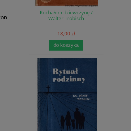
Kochałem dziewczynę /
ton
Walter Trobisch
18,00 zł
do koszyka