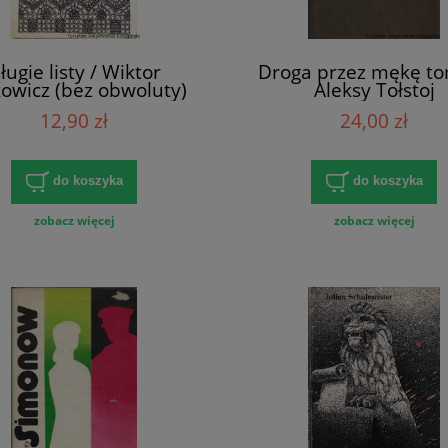
ługie listy / Wiktor
Droga przez mękę to
owicz (bez obwoluty)
Aleksy Tołstoj
12,90 zł
24,00 zł
do koszyka
do koszyka
zobacz więcej
zobacz więcej