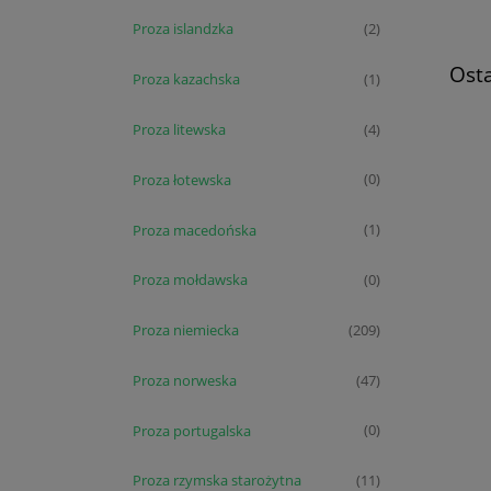
Proza islandzka
(2)
Osta
Proza kazachska
(1)
Proza litewska
(4)
Proza łotewska
(0)
Proza macedońska
(1)
Proza mołdawska
(0)
Proza niemiecka
(209)
Proza norweska
(47)
Proza portugalska
(0)
Proza rzymska starożytna
(11)