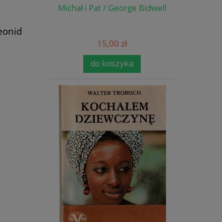
Michał i Pat / George Bidwell
eonid
15,00 zł
do koszyka