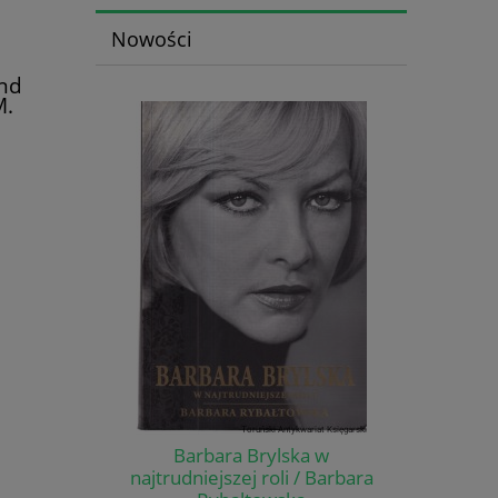
Nowości
und
M.
Barbara Brylska w
najtrudniejszej roli / Barbara