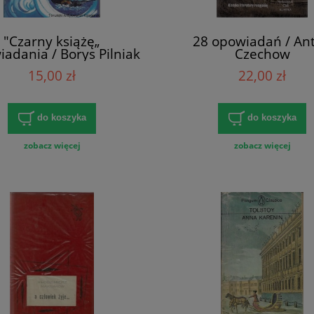
"Czarny książę„
28 opowiadań / An
adania / Borys Pilniak
Czechow
15,00 zł
22,00 zł
do koszyka
do koszyka
zobacz więcej
zobacz więcej