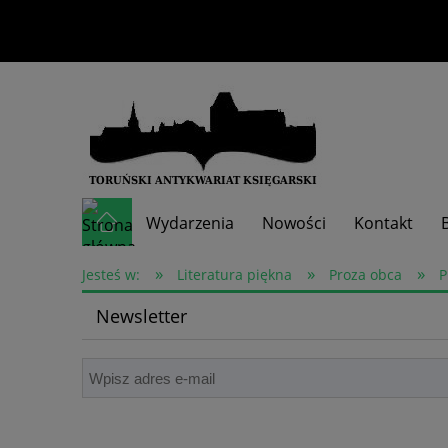
Wydarzenia
Nowości
Kontakt
»
»
»
Skup książek
Jesteś w:
Literatura piękna
Proza obca
P
Newsletter