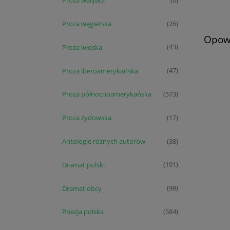
Proza walijska
(0)
Proza węgierska
(26)
Opowi
Proza włoska
(43)
Proza iberoamerykańska
(47)
Proza północnoamerykańska
(573)
Proza żydowska
(17)
Antologie różnych autorów
(38)
Dramat polski
(191)
Dramat obcy
(98)
Poezja polska
(584)