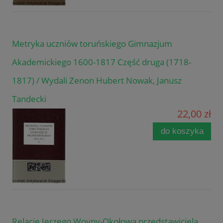
Metryka uczniów toruńskiego Gimnazjum
Akademickiego 1600-1817 Część druga (1718-
1817) / Wydali Zenon Hubert Nowak, Janusz
Tandecki
22,00 zł
do koszyka
Relacje Jerzego Woyny-Okołowa przedstawiciela