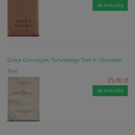
do koszyka
Dzieje Gimnazjum Toruńskiego Tom II / Stanisław
Tync
25,00 zł
do koszyka