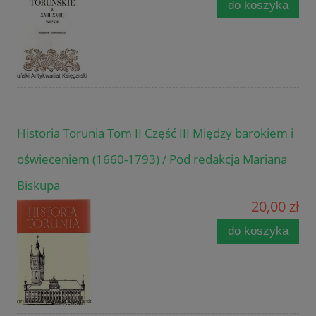
do koszyka
Historia Torunia Tom II Część III Między barokiem i
oświeceniem (1660-1793) / Pod redakcją Mariana
Biskupa
20,00 zł
do koszyka