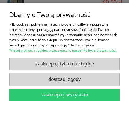
40,00 zł
do koszyka
Dbamy o Twoją prywatność
Pliki cookies i pokrewne im technologie umożliwiają poprawne
działanie strony i pomagają nam dostosować ofertę do Twoich
potrzeb. Możesz zaakceptować wykorzystanie przez nas wszystkich
tych plików i przejść do sklepu lub dostosować użycie plików do
swoich preferencji, wybierając opcję "Dostosuj zgody".
Więcej o plikach cookies przeczytasz w naszej Polityce prywatności.
Janina znak Sobieskich / Bronisław Heyduk
zaakceptuj tylko niezbędne
12,90 zł
dostosuj zgody
do koszyka
zaakceptuj wszystkie