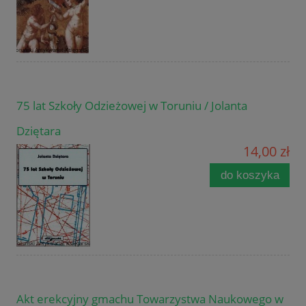
75 lat Szkoły Odzieżowej w Toruniu / Jolanta
Dziętara
14,00 zł
do koszyka
Akt erekcyjny gmachu Towarzystwa Naukowego w