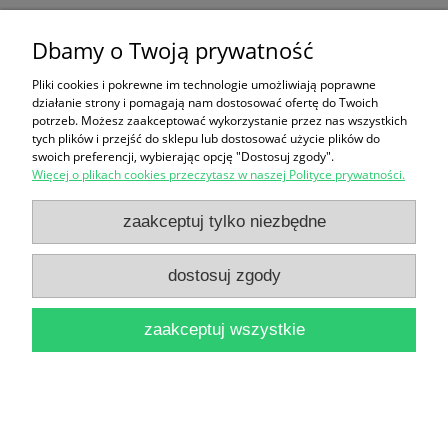
Grzyby okolic Torunia : poradnik / Irena Hołownia
Dbamy o Twoją prywatność
3,00 zł
Pliki cookies i pokrewne im technologie umożliwiają poprawne
działanie strony i pomagają nam dostosować ofertę do Twoich
do koszyka
potrzeb. Możesz zaakceptować wykorzystanie przez nas wszystkich
tych plików i przejść do sklepu lub dostosować użycie plików do
swoich preferencji, wybierając opcję "Dostosuj zgody".
Więcej o plikach cookies przeczytasz w naszej Polityce prywatności.
zaakceptuj tylko niezbędne
dostosuj zgody
Gotfryd Keller (1819-1890) : opowieść biograficzna
/ Jerzy Wojtowicz
zaakceptuj wszystkie
5,00 zł
do koszyka