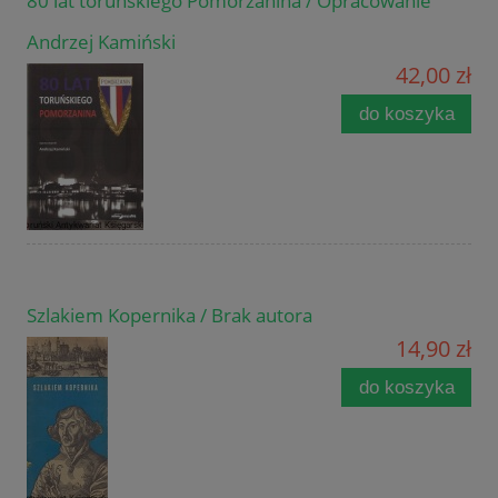
80 lat toruńskiego Pomorzanina / Opracowanie
Andrzej Kamiński
42,00 zł
do koszyka
Szlakiem Kopernika / Brak autora
14,90 zł
do koszyka