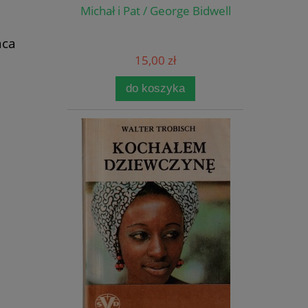
Michał i Pat / George Bidwell
aca
15,00 zł
do koszyka