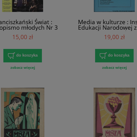
anciszkański Świat :
Media w kulturze : In
opismo młodych Nr 3
Edukacji Narodowej z
83) 2015 r. / Praca
nr 7 2000 / Paweł G
15,00 zł
19,00 zł
zbiorowa
(red.)
do koszyka
do koszyka
zobacz więcej
zobacz więcej