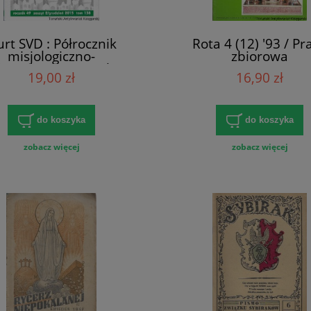
rt SVD : Półrocznik
Rota 4 (12) '93 / Pr
misjologiczno-
zbiorowa
gioznawczy, rocznik 49
19,00 zł
16,90 zł
t 2/grudzień 2015 tom
 Oblicza Islamu cz. 1 /
Praca zbiorowa
do koszyka
do koszyka
zobacz więcej
zobacz więcej