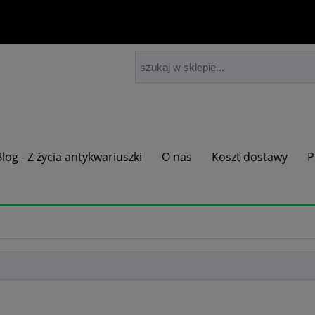
Blog - Z życia antykwariuszki
O nas
Koszt dostawy
P