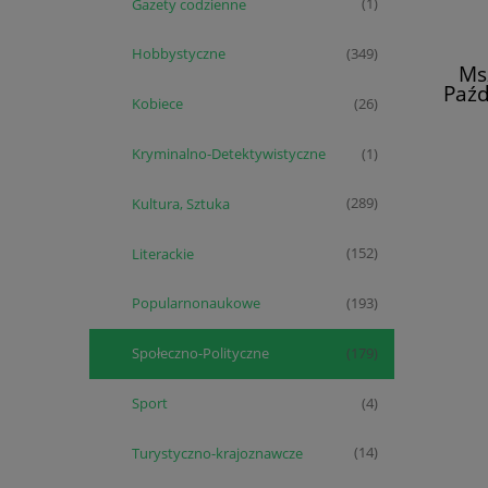
Gazety codzienne
(1)
Hobbystyczne
(349)
Ms
Paźd
Kobiece
(26)
Kryminalno-Detektywistyczne
(1)
Kultura, Sztuka
(289)
Literackie
(152)
Popularnonaukowe
(193)
Społeczno-Polityczne
(179)
Sport
(4)
Turystyczno-krajoznawcze
(14)