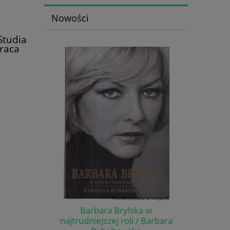
Nowości
 Studia
Praca
Barbara Brylska w
najtrudniejszej roli / Barbara