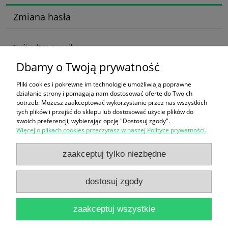
Zmiana hasła
Twój adres e-mail:
Dbamy o Twoją prywatność
Pliki cookies i pokrewne im technologie umożliwiają poprawne
zmień hasło
działanie strony i pomagają nam dostosować ofertę do Twoich
potrzeb. Możesz zaakceptować wykorzystanie przez nas wszystkich
tych plików i przejść do sklepu lub dostosować użycie plików do
swoich preferencji, wybierając opcję "Dostosuj zgody".
Więcej o plikach cookies przeczytasz w naszej Polityce prywatności.
Zakupy
zaakceptuj tylko niezbędne
Pomoc
dostosuj zgody
Moje konto
zaakceptuj wszystkie
Informacje