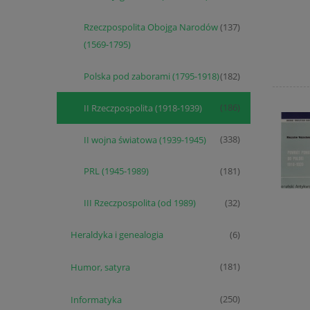
Rzeczpospolita Obojga Narodów
(137)
(1569-1795)
Polska pod zaborami (1795-1918)
(182)
II Rzeczpospolita (1918-1939)
(186)
II wojna światowa (1939-1945)
(338)
PRL (1945-1989)
(181)
III Rzeczpospolita (od 1989)
(32)
Heraldyka i genealogia
(6)
Humor, satyra
(181)
Informatyka
(250)