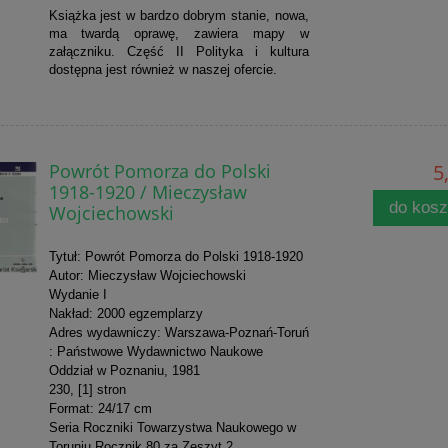
Książka jest w bardzo dobrym stanie, nowa,
ma twardą oprawę, zawiera mapy w
załączniku. Część II Polityka i kultura
dostępna jest również w naszej ofercie.
Powrót Pomorza do Polski
5
1918-1920 / Mieczysław
do kos
Wojciechowski
Tytuł: Powrót Pomorza do Polski 1918-1920
Autor: Mieczysław Wojciechowski
Wydanie I
Nakład: 2000 egzemplarzy
Adres wydawniczy: Warszawa-Poznań-Toruń
: Państwowe Wydawnictwo Naukowe
Oddział w Poznaniu, 1981
230, [1] stron
Format: 24/17 cm
Seria Roczniki Towarzystwa Naukowego w
Toruniu Rocznik 80 za Zeszyt 2