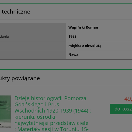
 techniczne
Wapiński Roman
dania
1983
miękka z obwolutą
Nowa
ukty powiązane
Dzieje historiografii Pomorza
49,
Gdańskiego i Prus
do kos
Wschodnich 1920-1939 (1944) :
kierunki, ośrodki,
najwybitniejsi przedstawiciele
: Materiały sesji w Toruniu 15-