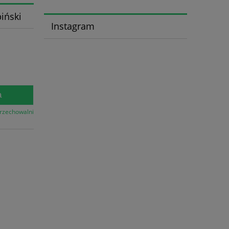
iński
Instagram
a
przechowalni