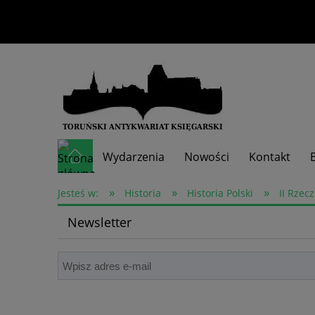
Wydarzenia
Nowości
Kontakt
»
»
»
Skup książek
Jesteś w:
Historia
Historia Polski
II Rzec
Newsletter