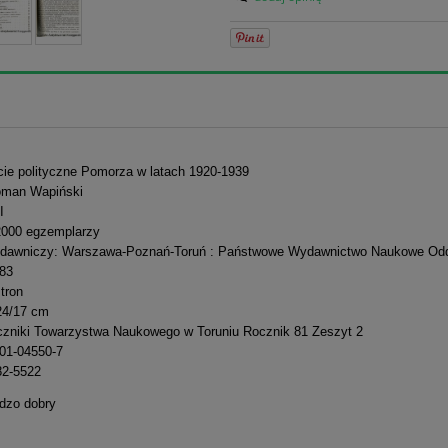
ycie polityczne Pomorza w latach 1920-1939
oman Wapiński
I
2000 egzemplarzy
dawniczy: Warszawa-Poznań-Toruń : Państwowe Wydawnictwo Naukowe Odd
983
stron
24/17 cm
czniki Towarzystwa Naukowego w Toruniu Rocznik 81 Zeszyt 2
01-04550-7
82-5522
rdzo dobry