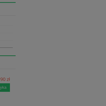
90 zł
zyka