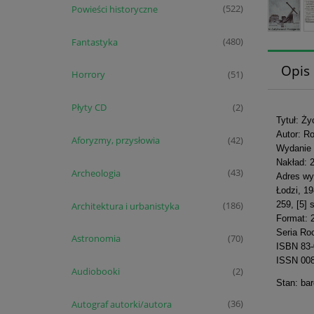
Powieści historyczne
(522)
Fantastyka
(480)
Opis
Horrory
(51)
Płyty CD
(2)
Tytuł: Ż
Autor: R
Aforyzmy, przysłowia
(42)
Wydanie 
Nakład: 
Archeologia
(43)
Adres wy
Łodzi, 1
259, [5] 
Architektura i urbanistyka
(186)
Format: 
Seria Ro
Astronomia
(70)
ISBN 83-
ISSN 00
Audiobooki
(2)
Stan: ba
Autograf autorki/autora
(36)