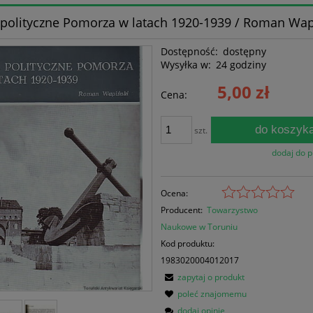
 polityczne Pomorza w latach 1920-1939 / Roman Wap
Dostępność:
dostępny
Wysyłka w:
24 godziny
5,00 zł
Cena:
do koszyk
szt.
dodaj do 
Ocena:
Producent:
Towarzystwo
Naukowe w Toruniu
Kod produktu:
1983020004012017
zapytaj o produkt
poleć znajomemu
dodaj opinię