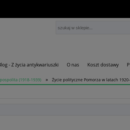
Blog - Z życia antykwariuszki
O nas
Koszt dostawy
P
»
zpospolita (1918-1939)
Życie polityczne Pomorza w latach 192