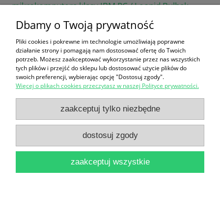
mikrokomputera klasy IBM PC / Leonid Bułhak,
Dbamy o Twoją prywatność
Magdalena Szeżyńska
16,90 zł
Pliki cookies i pokrewne im technologie umożliwiają poprawne
działanie strony i pomagają nam dostosować ofertę do Twoich
do koszyka
potrzeb. Możesz zaakceptować wykorzystanie przez nas wszystkich
tych plików i przejść do sklepu lub dostosować użycie plików do
swoich preferencji, wybierając opcję "Dostosuj zgody".
Więcej o plikach cookies przeczytasz w naszej Polityce prywatności.
zaakceptuj tylko niezbędne
dostosuj zgody
Komputer po raz pierwszy / Michał Szurek
12,90 zł
zaakceptuj wszystkie
do koszyka