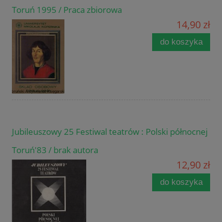
Toruń 1995 / Praca zbiorowa
14,90 zł
do koszyka
Jubileuszowy 25 Festiwal teatrów : Polski północnej
Toruń'83 / brak autora
12,90 zł
do koszyka