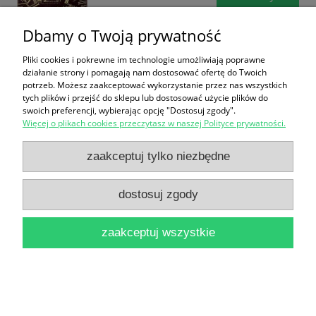
Dbamy o Twoją prywatność
Pliki cookies i pokrewne im technologie umożliwiają poprawne
działanie strony i pomagają nam dostosować ofertę do Twoich
potrzeb. Możesz zaakceptować wykorzystanie przez nas wszystkich
tych plików i przejść do sklepu lub dostosować użycie plików do
swoich preferencji, wybierając opcję "Dostosuj zgody".
Toruń, którego nie ma : Thorn, das es nicht mehr
Więcej o plikach cookies przeczytasz w naszej Polityce prywatności.
gibt / Katarzyna Kluczwajd
zaakceptuj tylko niezbędne
51,00 zł
dostosuj zgody
do koszyka
zaakceptuj wszystkie