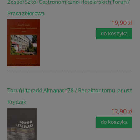
Zespół Szkół Gastronomiczno-Hotelarskich Toruń /
Praca zbiorowa
19,90 zł
do koszyka
Toruń literacki Almanach78 / Redaktor tomu Janusz
Kryszak
12,90 zł
do koszyka