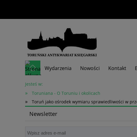
Wydarzenia
Nowości
Kontakt
Skup książek
Jesteś w:
»
Toruniana - O Toruniu i okolicach
»
Toruń jako ośrodek wymiaru sprawiedliwości w przes
Newsletter