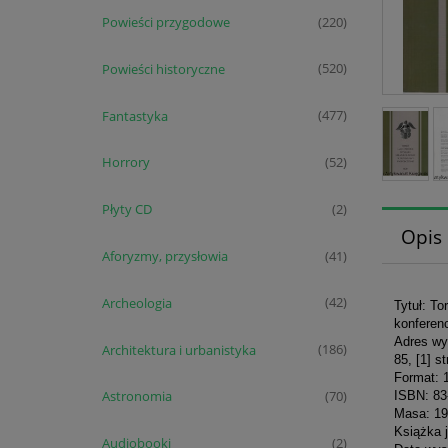
Powieści przygodowe
(220)
Powieści historyczne
(520)
Fantastyka
(477)
Horrory
(52)
Płyty CD
(2)
Opis
Aforyzmy, przysłowia
(41)
Archeologia
(42)
Tytuł: To
konferenc
Adres wy
Architektura i urbanistyka
(186)
85, [1] st
Format: 
Astronomia
ISBN: 83
(70)
Masa: 19
Książka 
Audiobooki
(2)