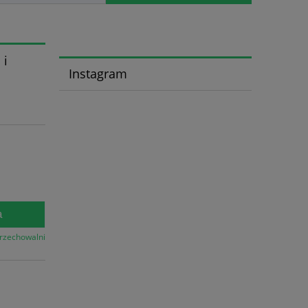
 i
Instagram
a
przechowalni