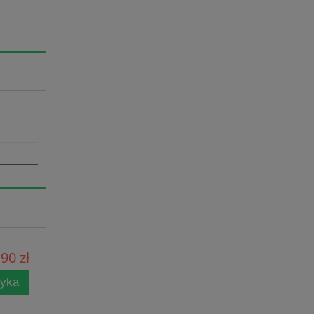
90 zł
zyka