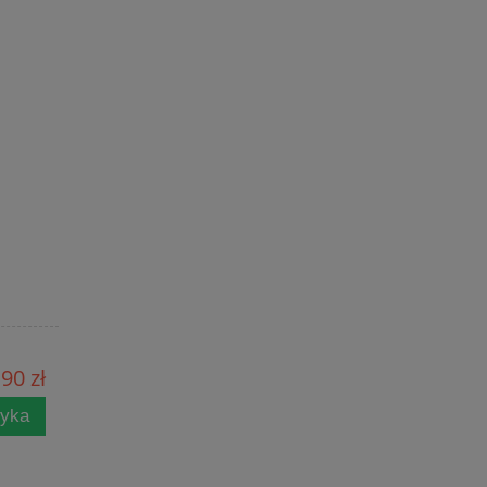
90 zł
zyka