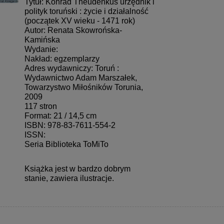
Tytuł: Konrad Theudenkus urzędnik i
polityk toruński : życie i działalność
(początek XV wieku - 1471 rok)
Autor: Renata Skowrońska-
Kamińska
Wydanie:
Nakład: egzemplarzy
Adres wydawniczy: Toruń :
Wydawnictwo Adam Marszałek,
Towarzystwo Miłośników Torunia,
2009
117 stron
Format: 21 / 14,5 cm
ISBN: 978-83-7611-554-2
ISSN:
Seria Biblioteka ToMiTo
Książka jest w bardzo dobrym
stanie, zawiera ilustracje.