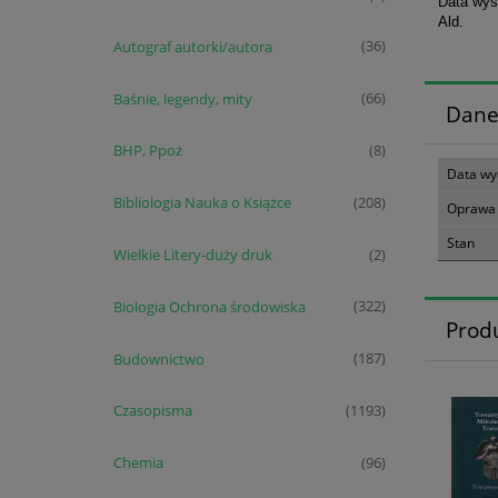
Data wys
Ald.
Autograf autorki/autora
(36)
Baśnie, legendy, mity
(66)
Dane
BHP, Ppoż
(8)
Data wy
Bibliologia Nauka o Książce
(208)
Oprawa
Stan
Wielkie Litery-duży druk
(2)
Biologia Ochrona środowiska
(322)
Prod
Budownictwo
(187)
Czasopisma
(1193)
Chemia
(96)