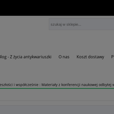
Blog - Z życia antykwariuszki
O nas
Koszt dostawy
P
złości i współcześnie : Materiały z konferencji naukowej odbytej 