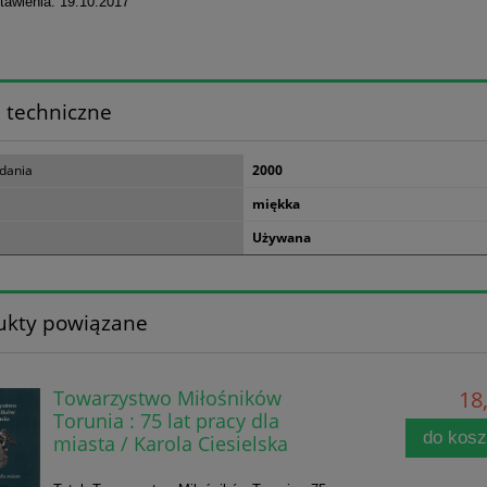
tawienia: 19.10.2017
 techniczne
dania
2000
miękka
Używana
ukty powiązane
Towarzystwo Miłośników
18,
Torunia : 75 lat pracy dla
do kos
miasta / Karola Ciesielska