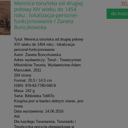
Mennica toruńska od drugiej
30,
połowy XIV wieku do 1454
do kos
roku : lokalizacja-personel-
funkcjonowanie / Żaneta
Bonczkowska
Tytuł: Mennica toruńska od drugiej połowy
XIV wieku do 1454 roku : lokalizacja-
personel-funkcjonowanie
Autor: Żaneta Bonczkowska
Adres wydawniczy: Toruń : Towarzystwo
Miłośników Torunia, Wydawnictwo Adam
Marszałek, 2011
204 strony
Format: 20,5 / 14,5 cm
ISBN: 978-83-7780-040-9
Masa: 242 g
Seria: Biblioteka ToMiTo
Książka jest w bardzo dobrym stanie, jest
nowa.
Data wystawienia: 14.06.2016
Ald.
Dla każdego Torunianina, Torunianki i
Toruńczyka pozycja obowiązkowa w