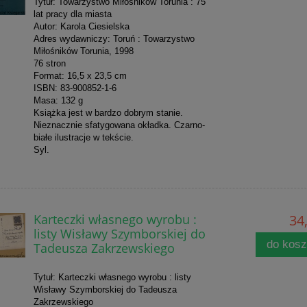
Tytuł: Towarzystwo Miłośników Torunia : 75
lat pracy dla miasta
Autor: Karola Ciesielska
Adres wydawniczy: Toruń : Towarzystwo
Miłośników Torunia, 1998
76 stron
Format: 16,5 x 23,5 cm
ISBN: 83-900852-1-6
Masa: 132 g
Książka jest w bardzo dobrym stanie.
Nieznacznie sfatygowana okładka. Czarno-
białe ilustracje w tekście.
Syl.
Karteczki własnego wyrobu :
34,
listy Wisławy Szymborskiej do
do kos
Tadeusza Zakrzewskiego
Tytuł: Karteczki własnego wyrobu : listy
Wisławy Szymborskiej do Tadeusza
Zakrzewskiego