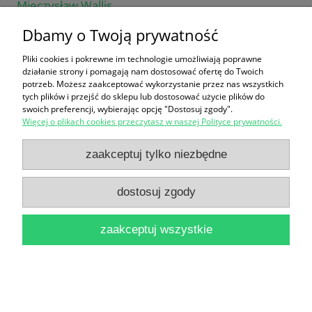
Mieczysław Wallis
14,90 zł
Dbamy o Twoją prywatność
do koszyka
Pliki cookies i pokrewne im technologie umożliwiają poprawne
działanie strony i pomagają nam dostosować ofertę do Twoich
potrzeb. Możesz zaakceptować wykorzystanie przez nas wszystkich
tych plików i przejść do sklepu lub dostosować użycie plików do
swoich preferencji, wybierając opcję "Dostosuj zgody".
Więcej o plikach cookies przeczytasz w naszej Polityce prywatności.
zaakceptuj tylko niezbędne
Zabytki Architektury Polskiej Tom 3 N-S / Bartłomiej
dostosuj zgody
Kaczorowski, Andrzej Opoka, Paweł Pierściński,
Siergiej Tarasow
zaakceptuj wszystkie
19,90 zł
do koszyka