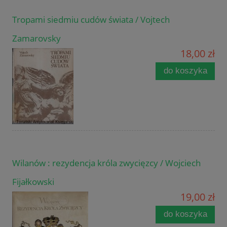
Tropami siedmiu cudów świata / Vojtech
Zamarovsky
18,00 zł
do koszyka
Wilanów : rezydencja króla zwycięzcy / Wojciech
Fijałkowski
19,00 zł
do koszyka