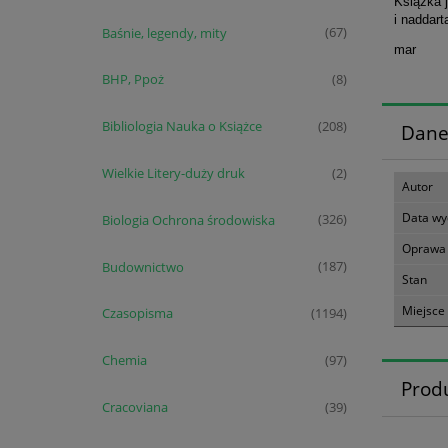
Książka j
i naddart
Baśnie, legendy, mity
(67)
mar
BHP, Ppoż
(8)
Bibliologia Nauka o Książce
(208)
Dane
Wielkie Litery-duży druk
(2)
Autor
Data wy
Biologia Ochrona środowiska
(326)
Oprawa
Budownictwo
(187)
Stan
Miejsce
Czasopisma
(1194)
Chemia
(97)
Prod
Cracoviana
(39)