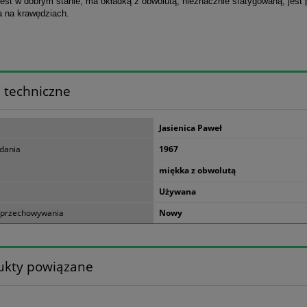
est w dobrym stanie, ma okładką z obwolutą, nieznacznie sfatygowaną, jest 
a na krawędziach.
 techniczne
Jasienica Paweł
dania
1967
miękka z obwolutą
Używana
 przechowywania
Nowy
ukty powiązane