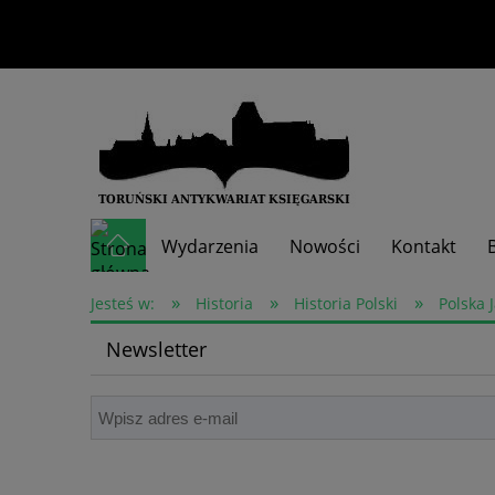
Wydarzenia
Nowości
Kontakt
»
»
»
Skup książek
Jesteś w:
Historia
Historia Polski
Polska 
Newsletter