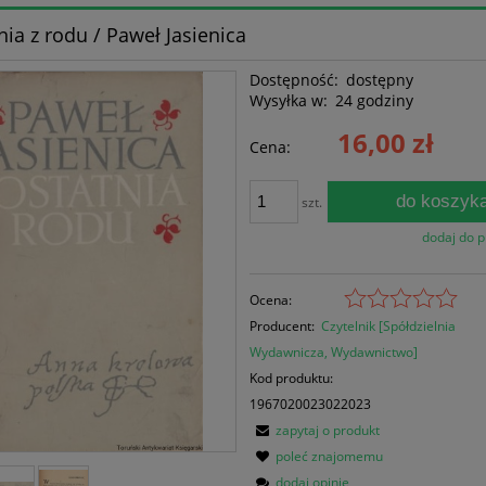
nia z rodu / Paweł Jasienica
Dostępność:
dostępny
Wysyłka w:
24 godziny
16,00 zł
Cena:
do koszyk
szt.
dodaj do 
Ocena:
Producent:
Czytelnik [Spółdzielnia
Wydawnicza, Wydawnictwo]
Kod produktu:
1967020023022023
zapytaj o produkt
poleć znajomemu
dodaj opinię