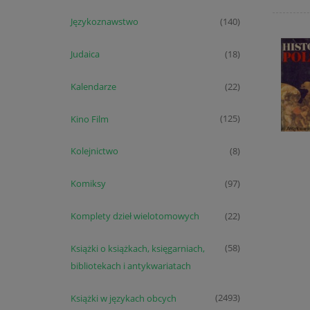
Językoznawstwo
(140)
Judaica
(18)
Kalendarze
(22)
Kino Film
(125)
Kolejnictwo
(8)
Komiksy
(97)
Komplety dzieł wielotomowych
(22)
Książki o książkach, księgarniach,
(58)
bibliotekach i antykwariatach
Książki w językach obcych
(2493)