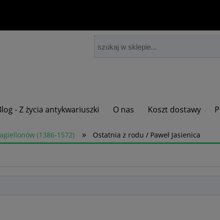
Blog - Z życia antykwariuszki
O nas
Koszt dostawy
P
»
Jagiellonów (1386-1572)
Ostatnia z rodu / Paweł Jasienica