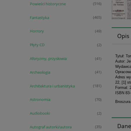
Powieści historyczne
(516)
Fantastyka
(465)
Horrory
(49)
Opis
Płyty CD
(2)
Tytuł: To
Aforyzmy, przysłowia
(41)
Autor: J
Wydawca:
Archeologia
Opracowa
(41)
Adres wy
22, [1] s
Architektura i urbanistyka
(181)
Format: 
ISBN 83-
Astronomia
(70)
Broszura
Audiobooki
(2)
Dane
Autograf autorki/autora
(35)