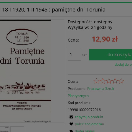
 18 I 1920, 1 II 1945 : pamiętne dni Torunia
Dostępność:
dostępny
Wysyłka w:
24 godziny
12,90 zł
Cena:
do koszyk
szt.
dodaj do 
Ocena:
Producent:
Pracownia Sztuk
Plastycznych
Kod produktu:
1999010009072016
zapytaj o produkt
poleć znajomemu
dodaj opinię