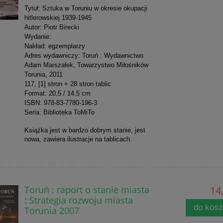
Tytuł: Sztuka w Toruniu w okresie okupacji
hitlerowskiej 1939-1945
Autor: Piotr Birecki
Wydanie:
Nakład: egzemplarzy
Adres wydawniczy: Toruń : Wydawnictwo
Adam Marszałek, Towarzystwo Miłośników
Torunia, 2011
117, [1] stron + 28 stron tablic
Format: 20,5 / 14,5 cm
ISBN: 978-83-7780-196-3
Seri
a:
Biblioteka ToMiTo
Książka jest w bardzo dobrym stanie, jest
nowa, zawiera ilustracje na tablicach.
Toruń : raport o stanie miasta
14,
: Strategia rozwoju miasta
do kos
Torunia 2007