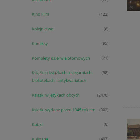
Kino Film
(122)
Kolejnictwo
(8)
Komiksy
(95)
Komplety dzieł wielotomowych
(21)
Książki o książkach, księgarniach,
(58)
bibliotekach i antykwariatach
Książki w językach obcych
(2470)
Książki wydane przed 1945 rokiem
(302)
Kubki
(0)
Kulinaria
(407)