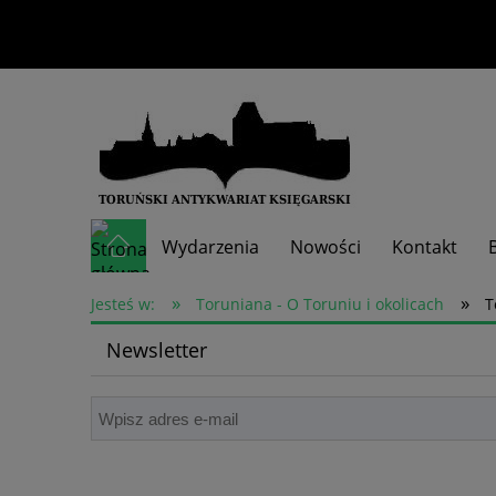
Wydarzenia
Nowości
Kontakt
»
»
Skup książek
Jesteś w:
Toruniana - O Toruniu i okolicach
T
Newsletter