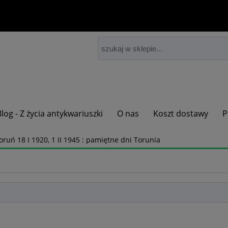
Blog - Z życia antykwariuszki
O nas
Koszt dostawy
P
oruń 18 I 1920, 1 II 1945 : pamiętne dni Torunia