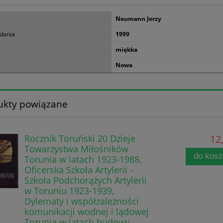
Neumann Jerzy
dania
1999
miękka
Nowa
ukty powiązane
Rocznik Toruński 20 Dzieje
12,
Towarzystwa Miłośników
do kos
Torunia w latach 1923-1988,
Oficerska Szkoła Artylerii -
Szkoła Podchorążych Artylerii
w Toruniu 1923-1939,
Dylematy i współzależności
komunikacji wodnej i lądowej
Torunia w latach budowy