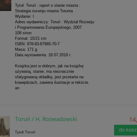
Tytuł: Toruń : raport o stanie miasta :
Strategia rozwoju miasta Torunia
Wydanie: I
Adres wydawniczy: Toruń : Wydział Rozwoju
i Programowania Europejskiego, 2007
108 stron
Format: 15/21 cm
ISBN: 978-83-87985-70-7
Masa: 171 g
Data wystawienia: 18.07.2018 r.
Książka jest w dobrym, jak na książkę
używaną, stanie, ma nieznacznie
sfatygowaną okładkę, jest przetarta na
krawędziach, zawiera ilustracje w tekście.
an
Toruń / H. Rozwadowski
14,
do kos
Tytuł: Toruń