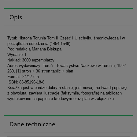
Opis
Tytuł: Historia Torunia Tom II Część I U schyłku średniowiecza i w
początkach odrodzenia (1454-1548)
Pod redakcją Mariana Biskupa
Wydanie: I
Nakład: 3000 egzemplarzy
Adres wydawniczy: Toruń : Towarzystwo Naukowe w Toruniu, 1992
260, [1] stron + 36 stron tablic + plan
Format: 24/17 cm
ISBN: 83-85196-18-8
Książka jest w bardzo dobrym stanie, jest nowa, ma twardą oprawę
z obwolutą, zawiera ilustracje (faksymile, fotografie) na tablicach
wydrukowane na papierze kredowym oraz plan w załączniku.
Dane techniczne