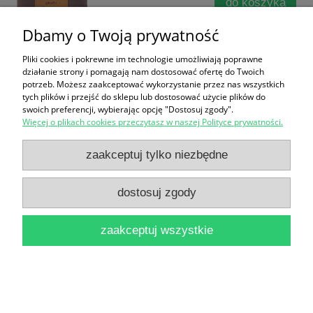
do koszyka
Dbamy o Twoją prywatność
Pliki cookies i pokrewne im technologie umożliwiają poprawne
działanie strony i pomagają nam dostosować ofertę do Twoich
potrzeb. Możesz zaakceptować wykorzystanie przez nas wszystkich
tych plików i przejść do sklepu lub dostosować użycie plików do
swoich preferencji, wybierając opcję "Dostosuj zgody".
Więcej o plikach cookies przeczytasz w naszej Polityce prywatności.
Filozofia dialogu Colloquia Torunensia V : materiały
sesji naukowej zorganizowanej w Toruniu w dniu 13
zaakceptuj tylko niezbędne
listopada 1999 r. / pod redakcją Mariana Kallasa
dostosuj zgody
19,90 zł
do koszyka
zaakceptuj wszystkie