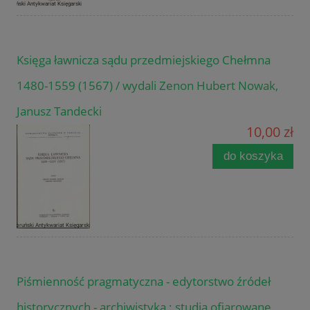
Księga ławnicza sądu przedmiejskiego Chełmna
1480-1559 (1567) / wydali Zenon Hubert Nowak,
Janusz Tandecki
10,00 zł
do koszyka
Piśmienność pragmatyczna - edytorstwo źródeł
historycznych - archiwistyka : studia ofiarowane