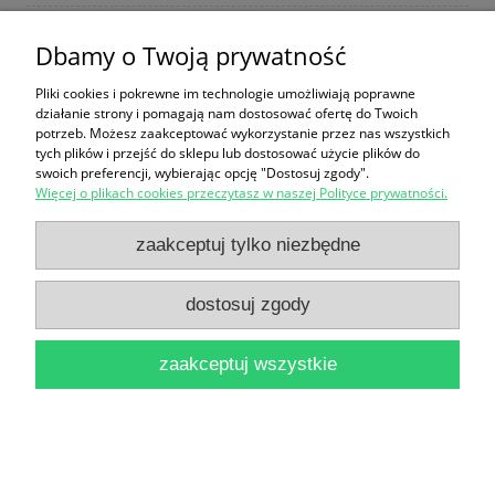
Dbamy o Twoją prywatność
Mikołaj Kopernik (1473-1543) : 550 zadań i
Pliki cookies i pokrewne im technologie umożliwiają poprawne
działanie strony i pomagają nam dostosować ofertę do Twoich
rozwiązań w 550. rocznicę urodzin / Zbigniew
potrzeb. Możesz zaakceptować wykorzystanie przez nas wszystkich
tych plików i przejść do sklepu lub dostosować użycie plików do
Grochowski
swoich preferencji, wybierając opcję "Dostosuj zgody".
41,00 zł
Więcej o plikach cookies przeczytasz w naszej Polityce prywatności.
do koszyka
zaakceptuj tylko niezbędne
dostosuj zgody
zaakceptuj wszystkie
Ustroń, Wisła, Szczyrk i okolice : Przewodnik /
Władysław Sosna, Andrzej Sikora