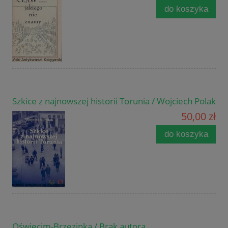
do koszyka
Szkice z najnowszej historii Torunia / Wojciech Polak
50,00 zł
do koszyka
Oświęcim-Brzezinka / Brak autora