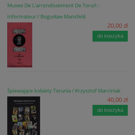
Musee De L’arrondissement De Toruń :
Informateur / Bogusław Mansfeld
20,00 zł
do koszyka
Śpiewające kobiety Torunia / Krzysztof Marciniak
40,00 zł
do koszyka