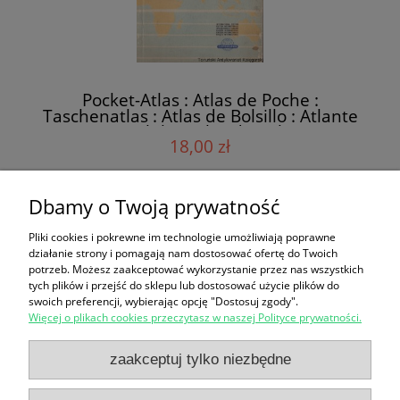
Pocket-Atlas : Atlas de Poche :
Taschenatlas : Atlas de Bolsillo : Atlante
Tascabile : Atlas de Bolso
18,00 zł
Dbamy o Twoją prywatność
do koszyka
Pliki cookies i pokrewne im technologie umożliwiają poprawne
działanie strony i pomagają nam dostosować ofertę do Twoich
potrzeb. Możesz zaakceptować wykorzystanie przez nas wszystkich
«
1
2
»
tych plików i przejść do sklepu lub dostosować użycie plików do
swoich preferencji, wybierając opcję "Dostosuj zgody".
Więcej o plikach cookies przeczytasz w naszej Polityce prywatności.
Zakupy
zaakceptuj tylko niezbędne
Pomoc