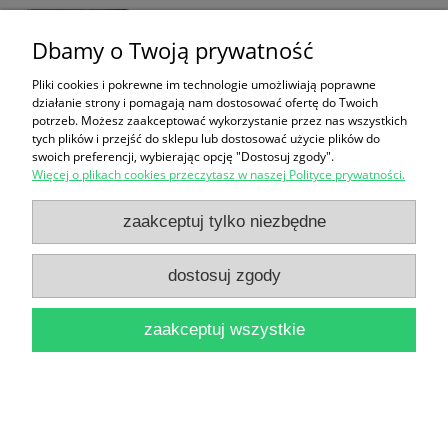
14,90 zł
Dbamy o Twoją prywatność
do koszyka
Pliki cookies i pokrewne im technologie umożliwiają poprawne
działanie strony i pomagają nam dostosować ofertę do Twoich
potrzeb. Możesz zaakceptować wykorzystanie przez nas wszystkich
tych plików i przejść do sklepu lub dostosować użycie plików do
swoich preferencji, wybierając opcję "Dostosuj zgody".
Więcej o plikach cookies przeczytasz w naszej Polityce prywatności.
zaakceptuj tylko niezbędne
Żelazowa Wola / część albumową opracował
fotograficznie Adam Kaczkowski
dostosuj zgody
16,90 zł
zaakceptuj wszystkie
do koszyka