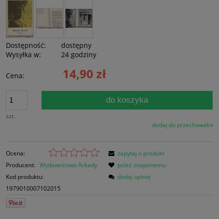
Dostępność:
dostępny
Wysyłka w:
24 godziny
14,90 zł
Cena:
do koszyka
szt.
dodaj do przechowalni
Ocena:
zapytaj o produkt
Producent:
Wydawnictwo Arkady
poleć znajomemu
Kod produktu:
dodaj opinię
1979010007102015