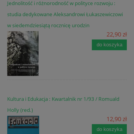
Jednolitość i różnorodność w polityce rozwoju :
studia dedykowane Aleksandrowi Łukaszewiczowi
w siedemdziesiątą rocznicę urodzin
22,90 zł
do koszyka
Kultura i Edukacja : Kwartalnik nr 1/93 / Romuald
Holly (red.)
12,90 zł
do koszyka