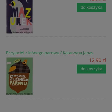
do koszyka
Przyjaciel z leśnego parowu / Katarzyna Janas
12,90 zł
do koszyka