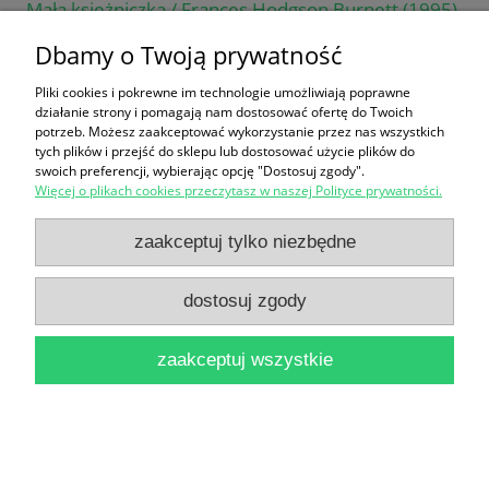
Mała księżniczka / Frances Hodgson Burnett (1995)
12,90 zł
Dbamy o Twoją prywatność
do koszyka
Pliki cookies i pokrewne im technologie umożliwiają poprawne
działanie strony i pomagają nam dostosować ofertę do Twoich
potrzeb. Możesz zaakceptować wykorzystanie przez nas wszystkich
tych plików i przejść do sklepu lub dostosować użycie plików do
swoich preferencji, wybierając opcję "Dostosuj zgody".
Więcej o plikach cookies przeczytasz w naszej Polityce prywatności.
zaakceptuj tylko niezbędne
Mary Poppins wraca / P. L. Travers
dostosuj zgody
19,90 zł
do koszyka
zaakceptuj wszystkie