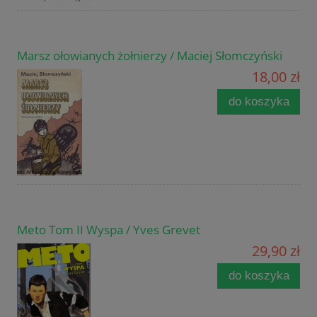
Marsz ołowianych żołnierzy / Maciej Słomczyński
18,00 zł
do koszyka
Meto Tom II Wyspa / Yves Grevet
29,90 zł
do koszyka