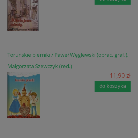
Toruńskie pierniki / Paweł Węglewski (oprac. graf.),
Małgorzata Szewczyk (red.)
11,90 zł
do koszyka