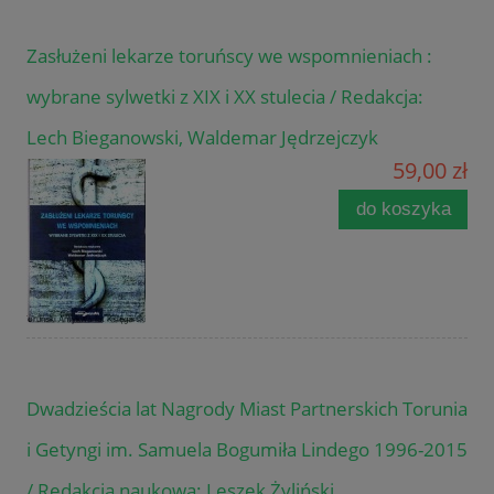
Zasłużeni lekarze toruńscy we wspomnieniach :
wybrane sylwetki z XIX i XX stulecia / Redakcja:
Lech Bieganowski, Waldemar Jędrzejczyk
59,00 zł
do koszyka
Dwadzieścia lat Nagrody Miast Partnerskich Torunia
i Getyngi im. Samuela Bogumiła Lindego 1996-2015
/ Redakcja naukowa: Leszek Żyliński