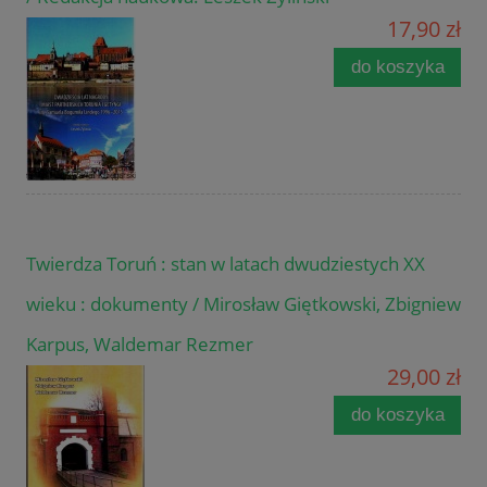
17,90 zł
do koszyka
Twierdza Toruń : stan w latach dwudziestych XX
wieku : dokumenty / Mirosław Giętkowski, Zbigniew
Karpus, Waldemar Rezmer
29,00 zł
do koszyka