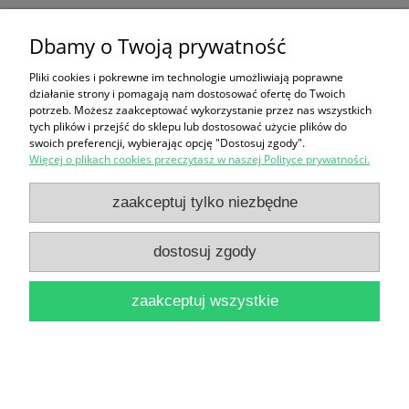
Dbamy o Twoją prywatność
Fraza Poezja Proza Esej Rok XI nr 3 (37) 2002 /
Praca zbiorowa
Pliki cookies i pokrewne im technologie umożliwiają poprawne
działanie strony i pomagają nam dostosować ofertę do Twoich
22,90 zł
potrzeb. Możesz zaakceptować wykorzystanie przez nas wszystkich
tych plików i przejść do sklepu lub dostosować użycie plików do
do koszyka
swoich preferencji, wybierając opcję "Dostosuj zgody".
Więcej o plikach cookies przeczytasz w naszej Polityce prywatności.
zaakceptuj tylko niezbędne
dostosuj zgody
zaakceptuj wszystkie
Histoire de la litterature francaise au XX siecle
1900-1950 Tomy 1-2 / Pierre-Henri Simon
49,90 zł
do koszyka