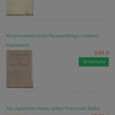
Muzyka w twórczości Wyspiańskiego / Tadeusz
Makowiecki
9,90 zł
do koszyka
Nie zapomnieć mowy ojców / Franciszek Ziejka