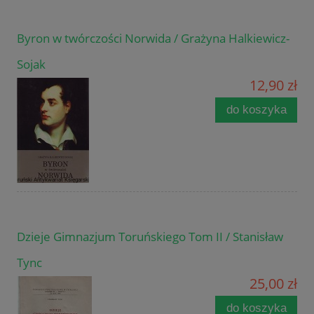
Byron w twórczości Norwida / Grażyna Halkiewicz-
Sojak
12,90 zł
do koszyka
Dzieje Gimnazjum Toruńskiego Tom II / Stanisław
Tync
25,00 zł
do koszyka