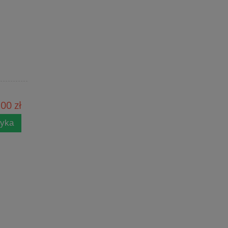
00 zł
zyka