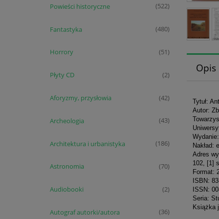
Powieści historyczne
(522)
Fantastyka
(480)
Horrory
(51)
Opis
Płyty CD
(2)
Aforyzmy, przysłowia
(42)
Tytuł: A
Autor: Z
Towarzys
Archeologia
(43)
Uniwersy
Wydanie:
Architektura i urbanistyka
(186)
Nakład: 
Adres wy
102, [1] 
Astronomia
(70)
Format: 
ISBN: 83
Audiobooki
(2)
ISSN: 00
Seria: St
Książka 
Autograf autorki/autora
(36)