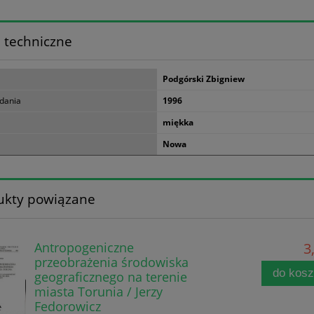
 techniczne
Podgórski Zbigniew
dania
1996
miękka
Nowa
ukty powiązane
Antropogeniczne
3
przeobrażenia środowiska
do kos
geograficznego na terenie
miasta Torunia / Jerzy
Fedorowicz