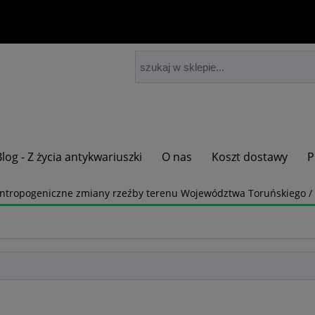
Blog - Z życia antykwariuszki
O nas
Koszt dostawy
P
ntropogeniczne zmiany rzeźby terenu Województwa Toruńskiego / 