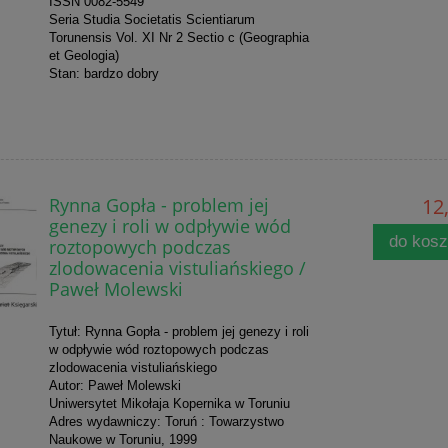
ISSN 0082-5549
Seria Studia Societatis Scientiarum
Torunensis Vol. XI Nr 2 Sectio c (Geographia
et Geologia)
Stan: bardzo dobry
Rynna Gopła - problem jej
12,
genezy i roli w odpływie wód
do kos
roztopowych podczas
zlodowacenia vistuliańskiego /
Paweł Molewski
Tytuł: Rynna Gopła - problem jej genezy i roli
w odpływie wód roztopowych podczas
zlodowacenia vistuliańskiego
Autor: Paweł Molewski
Uniwersytet Mikołaja Kopernika w Toruniu
Adres wydawniczy: Toruń : Towarzystwo
Naukowe w Toruniu, 1999