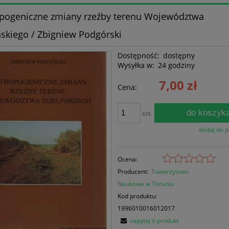
pogeniczne zmiany rzeźby terenu Województwa
skiego / Zbigniew Podgórski
Dostępność:
dostępny
Wysyłka w:
24 godziny
7,00 zł
Cena:
do koszyk
szt.
dodaj do 
Ocena:
Producent:
Towarzystwo
Naukowe w Toruniu
Kod produktu:
1996010016012017
zapytaj o produkt