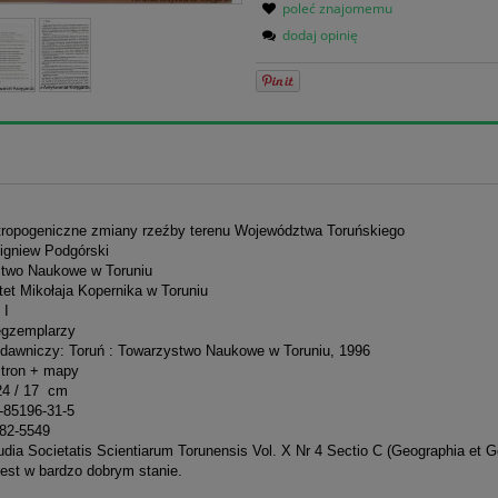
poleć znajomemu
dodaj opinię
ntropogeniczne zmiany rzeźby terenu Województwa Toruńskiego
bigniew Podgórski
two Naukowe w Toruniu
tet Mikołaja Kopernika w Toruniu
 I
egzemplarzy
dawniczy: Toruń : Towarzystwo Naukowe w Toruniu, 1996
stron + mapy
24 / 17 cm
-85196-31-5
82-5549
udia Societatis Scientiarum Torunensis Vol. X Nr 4 Sectio C (Geographia et G
jest w bardzo dobrym stanie.