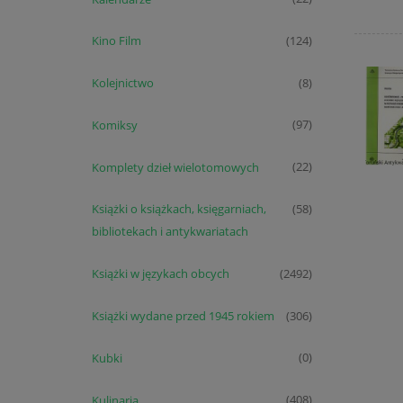
Kino Film
(124)
Kolejnictwo
(8)
Komiksy
(97)
Komplety dzieł wielotomowych
(22)
Książki o książkach, księgarniach,
(58)
bibliotekach i antykwariatach
Książki w językach obcych
(2492)
Książki wydane przed 1945 rokiem
(306)
Kubki
(0)
Kulinaria
(408)