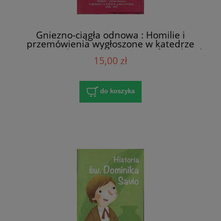
Gniezno-ciągła odnowa : Homilie i
przemówienia wygłoszone w katedrze
gnieźnieńskiej 1981-1991 / Józef Kardynał
15,00 zł
Glemp Prymas Polski
do koszyka