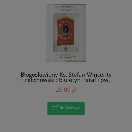
Błogosławiony Ks. Stefan Wincenty
Frelichowski : Biuletyn Parafii pw.
Wniebowzięcia Najświętszej Marii Panny i
28,00 zł
Błogosławionego Ks. Stefana Wincentego
Frelichowskiego w Toruniu Nr 9 / Praca
zbiorowa
do koszyka