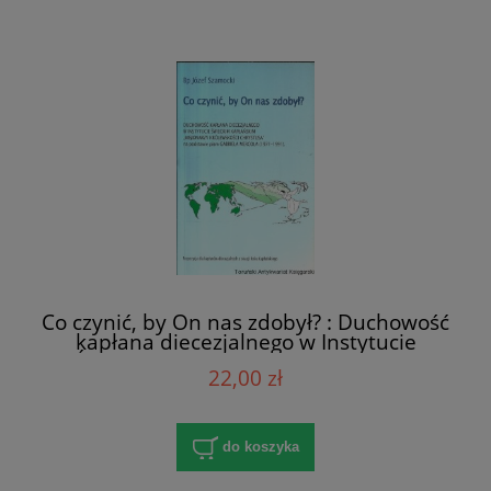
Co czynić, by On nas zdobył? : Duchowość
kapłana diecezjalnego w Instytucie
Świeckim Kapłańskim : "Misjonarzy
22,00 zł
Królewskości Chrystusa" na podstawie
pism Gabriela Mercola (1971-1991) / Bp
Józef Szamocki
do koszyka