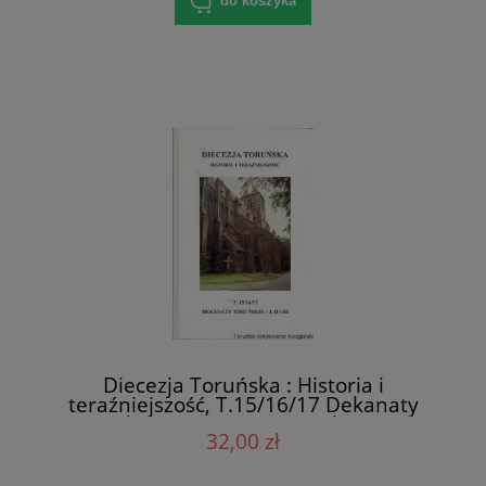
do koszyka
Diecezja Toruńska : Historia i
teraźniejszość, T.15/16/17 Dekanaty
toruńskie - I, II i III / Praca zbiorowa
32,00 zł