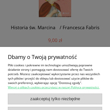
Historia św. Marcina / Francesca Fabris
9,00 zł
Dbamy o Twoją prywatność
do koszyka
Pliki cookies i pokrewne im technologie umożliwiają poprawne
działanie strony i pomagają nam dostosować ofertę do Twoich
potrzeb. Możesz zaakceptować wykorzystanie przez nas wszystkich
«
1
2
3
4
5
...
87
»
tych plików i przejść do sklepu lub dostosować użycie plików do
swoich preferencji, wybierając opcję "Dostosuj zgody".
Więcej o plikach cookies przeczytasz w naszej Polityce prywatności.
Zakupy
zaakceptuj tylko niezbędne
Pomoc