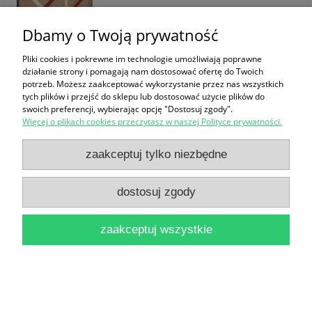
Dbamy o Twoją prywatność
Pliki cookies i pokrewne im technologie umożliwiają poprawne
działanie strony i pomagają nam dostosować ofertę do Twoich
potrzeb. Możesz zaakceptować wykorzystanie przez nas wszystkich
Prawno-budowlany poradnik inwestora / Stanisław
tych plików i przejść do sklepu lub dostosować użycie plików do
swoich preferencji, wybierając opcję "Dostosuj zgody".
Jędrzejewski
Więcej o plikach cookies przeczytasz w naszej Polityce prywatności.
22,90 zł
zaakceptuj tylko niezbędne
do koszyka
dostosuj zgody
zaakceptuj wszystkie
Seminarium Prawa Budowlanego : materiały