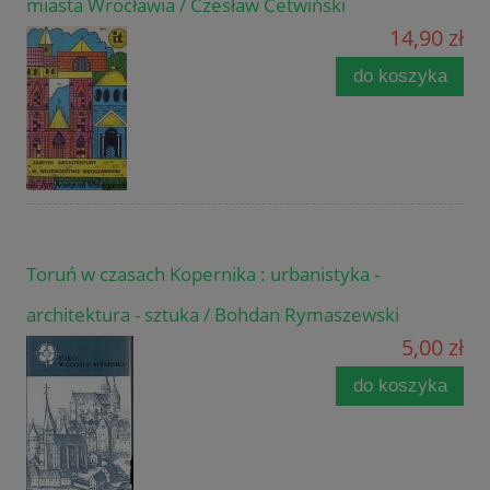
miasta Wrocławia / Czesław Cetwiński
14,90 zł
do koszyka
Toruń w czasach Kopernika : urbanistyka -
architektura - sztuka / Bohdan Rymaszewski
5,00 zł
do koszyka