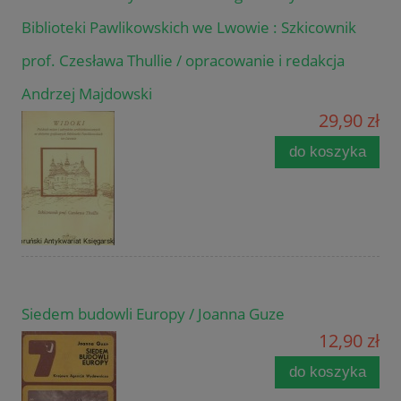
Biblioteki Pawlikowskich we Lwowie : Szkicownik
prof. Czesława Thullie / opracowanie i redakcja
Andrzej Majdowski
29,90 zł
do koszyka
Siedem budowli Europy / Joanna Guze
12,90 zł
do koszyka