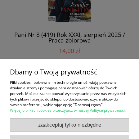
Pani Nr 8 (419) Rok XXXI, sierpień 2025 /
Praca zbiorowa
14,00 zł
Dbamy o Twoją prywatność
do koszyka
Pliki cookies i pokrewne im technologie umożliwiają poprawne
działanie strony i pomagają nam dostosować ofertę do Twoich
potrzeb. Możesz zaakceptować wykorzystanie przez nas wszystkich
«
1
2
»
tych plików i przejść do sklepu lub dostosować użycie plików do
swoich preferencji, wybierając opcję "Dostosuj zgody".
Więcej o plikach cookies przeczytasz w naszej Polityce prywatności.
Zakupy
zaakceptuj tylko niezbędne
Pomoc