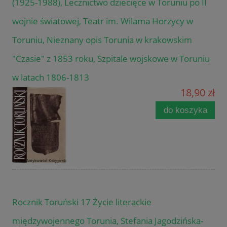
(1925-1988), Lecznictwo dziecięce w Toruniu po II
wojnie światowej, Teatr im. Wilama Horzycy w
Toruniu, Nieznany opis Torunia w krakowskim
"Czasie" z 1853 roku, Szpitale wojskowe w Toruniu
w latach 1806-1813
18,90 zł
do koszyka
Rocznik Toruński 17 Życie literackie
międzywojennego Torunia, Stefania Jagodzińska-