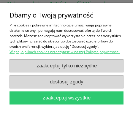
Malbork i okolice : 120 fotografii / Mieczysław
Dbamy o Twoją prywatność
Haftka
19,90 zł
Pliki cookies i pokrewne im technologie umożliwiają poprawne
działanie strony i pomagają nam dostosować ofertę do Twoich
do koszyka
potrzeb. Możesz zaakceptować wykorzystanie przez nas wszystkich
tych plików i przejść do sklepu lub dostosować użycie plików do
swoich preferencji, wybierając opcję "Dostosuj zgody".
Więcej o plikach cookies przeczytasz w naszej Polityce prywatności.
zaakceptuj tylko niezbędne
dostosuj zgody
Lampa błyskowa w fotografii amatorskiej / Paweł
Wójcik
zaakceptuj wszystkie
14,90 zł
do koszyka