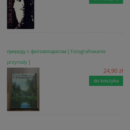
природу с фотоаппаратом [ Fotografowanie
przyrody ]
24,90 zł
do koszyka