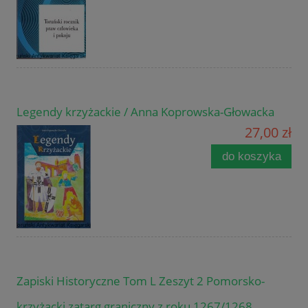
Legendy krzyżackie / Anna Koprowska-Głowacka
27,00 zł
do koszyka
Zapiski Historyczne Tom L Zeszyt 2 Pomorsko-
krzyżacki zatarg graniczny z roku 1267/1268,