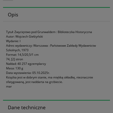
Opis
Tytuł: Zwycięstwo pod Grunwaldem : Biblioteczka Historyczna
Autor: Wojciech Giełżyński
Wydanie: I
Adres wydawniczy: Warszawa : Państwowe Zakłady Wydawnictw
Szkolnych, 1973
Format: 14,5/20,5/1 cm
74, [2] stron
Nakład: 40 257 egzemplarzy
Masa: 130 g
Data wystawienia: 05.10.2025r.
Książka jest w dobrym stanie, ma miękką okładkę, nieznacznie
sfatygowaną, jest naddarta na grzbiecie.
mar
Dane techniczne