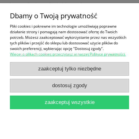
daty wydania-wydanie kieszonkowe)
14,90 zł
Dbamy o Twoją prywatność
do koszyka
Pliki cookies i pokrewne im technologie umożliwiają poprawne
działanie strony i pomagają nam dostosować ofertę do Twoich
potrzeb. Możesz zaakceptować wykorzystanie przez nas wszystkich
tych plików i przejść do sklepu lub dostosować użycie plików do
swoich preferencji, wybierając opcję "Dostosuj zgody".
Więcej o plikach cookies przeczytasz w naszej Polityce prywatności.
zaakceptuj tylko niezbędne
Historia Polski 1505-1764 / Józef Andrzej Gierowski
dostosuj zgody
(1982)
18,00 zł
zaakceptuj wszystkie
do koszyka