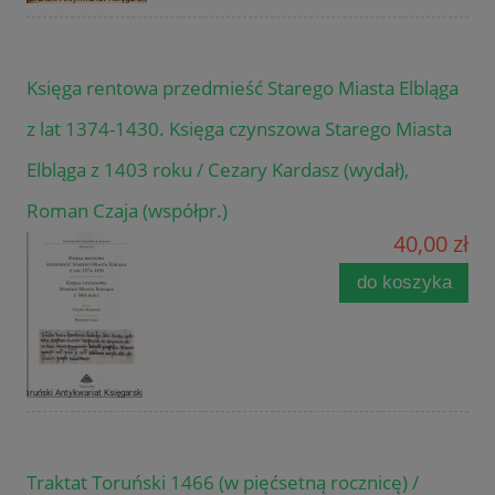
Księga rentowa przedmieść Starego Miasta Elbląga
z lat 1374-1430. Księga czynszowa Starego Miasta
Elbląga z 1403 roku / Cezary Kardasz (wydał),
Roman Czaja (współpr.)
40,00 zł
do koszyka
Traktat Toruński 1466 (w pięćsetną rocznicę) /