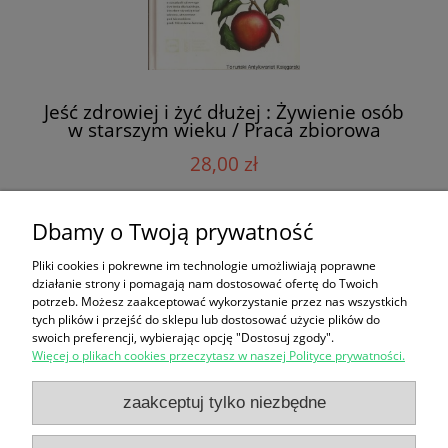
Jeść zdrowiej i żyć dłużej : Żywienie osób
w starszym wieku / Praca zbiorowa
28,00 zł
Dbamy o Twoją prywatność
do koszyka
Pliki cookies i pokrewne im technologie umożliwiają poprawne
działanie strony i pomagają nam dostosować ofertę do Twoich
potrzeb. Możesz zaakceptować wykorzystanie przez nas wszystkich
«
1
2
»
tych plików i przejść do sklepu lub dostosować użycie plików do
swoich preferencji, wybierając opcję "Dostosuj zgody".
Więcej o plikach cookies przeczytasz w naszej Polityce prywatności.
Zakupy
zaakceptuj tylko niezbędne
Pomoc