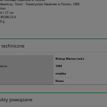
dawniczy: Toruń : Towarzystwo Naukowe w Toruniu, 1995
stron
24 / 17 cm
-85196-22-6
0 g
 techniczne
Biskup Marian (red.)
dania
1995
miękka
Nowa
ukty powiązane