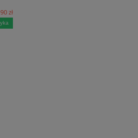
90 zł
zyka