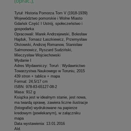
(oprac.),
Tytuł: Historia Pomorza Tom V (1918-1939)
Województwo pomorskie i Wolne Miasto
Gdańsk Część I Ustrój, społeczeństwo i
gospodarka
Opracowali: Marek Andrzejewski, Bolesław
Hajduk, Tomasz Łaszkiewicz, Przemysław
Olstowski, Andrzej Romanow, Stanisław
Salmonowicz, Ryszard Sudziński,
Mieczysław Wojciechowski
Wydanie I
Adres Wydawniczy: Toruń : Wydawnictwo
Towarzystwa Naukowego w Toruniu, 2015
439 stron + tablice + mapa
Format: 24,5/17 cm
ISBN: 978-83-65127-08-2
Masa: 912 g
Książka jest w idealnym stanie, jest nowa,
ma twardą oprawę, zawiera liczne ilustracje
(fotografie) wydrukowane na papierze
kredowym (powlekanym), w załączniku
mapa
Data wystawienia: 13.01.2016
Ald.