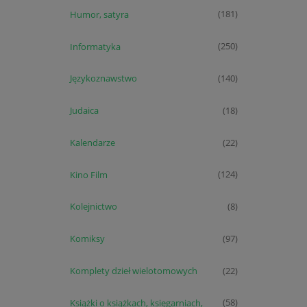
Humor, satyra
(181)
Informatyka
(250)
Językoznawstwo
(140)
Judaica
(18)
Kalendarze
(22)
Kino Film
(124)
Kolejnictwo
(8)
Komiksy
(97)
Komplety dzieł wielotomowych
(22)
Książki o książkach, księgarniach,
(58)