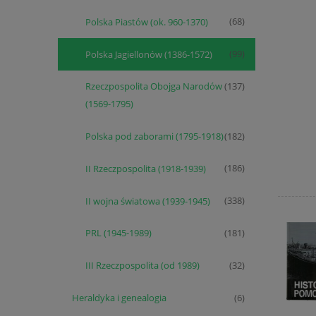
Polska Piastów (ok. 960-1370)
(68)
Polska Jagiellonów (1386-1572)
(99)
Rzeczpospolita Obojga Narodów
(137)
(1569-1795)
Polska pod zaborami (1795-1918)
(182)
II Rzeczpospolita (1918-1939)
(186)
II wojna światowa (1939-1945)
(338)
PRL (1945-1989)
(181)
III Rzeczpospolita (od 1989)
(32)
Heraldyka i genealogia
(6)