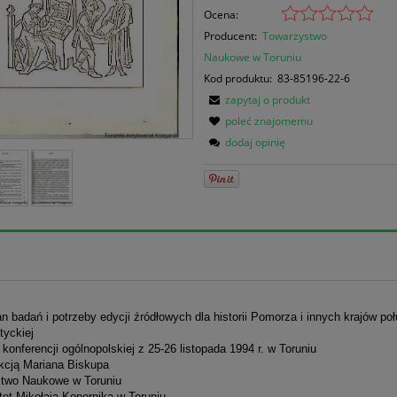
Ocena:
Producent:
Towarzystwo
Naukowe w Toruniu
Kod produktu:
83-85196-22-6
zapytaj o produkt
poleć znajomemu
dodaj opinię
an badań i potrzeby edycji źródłowych dla historii Pomorza i innych krajów po
łtyckiej
 konferencji ogólnopolskiej z 25-26 listopada 1994 r. w Toruniu
kcją Mariana Biskupa
two Naukowe w Toruniu
tet Mikołaja Kopernika w Toruniu