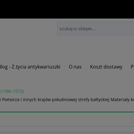
Blog - Z życia antykwariuszki
O nas
Koszt dostawy
P
 (1386-1572)
i Pomorza i innych krajów południowej strefy bałtyckiej Materiały k