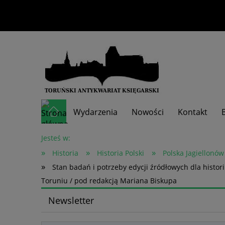
Wydarzenia
Nowości
Kontakt
Skup książek
Jesteś w:
»
»
»
Historia
Historia Polski
Polska Jagiellonów
»
Stan badań i potrzeby edycji źródłowych dla histori
Toruniu / pod redakcją Mariana Biskupa
Newsletter