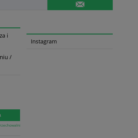
za i
Instagram
niu /
a
przechowalni