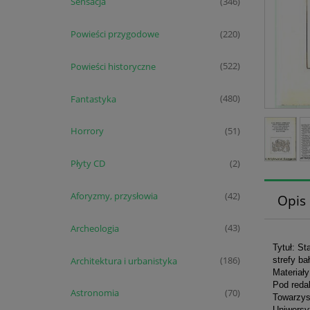
Sensacja
(346)
Powieści przygodowe
(220)
Powieści historyczne
(522)
Fantastyka
(480)
Horrory
(51)
Płyty CD
(2)
Aforyzmy, przysłowia
(42)
Opis
Archeologia
(43)
Tytuł: St
Architektura i urbanistyka
(186)
strefy ba
Materiały
Pod reda
Astronomia
(70)
Towarzys
Uniwersy