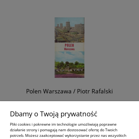
Polen Warszawa / Piotr Rafalski
12,90 zł
Dbamy o Twoją prywatność
Pliki cookies i pokrewne im technologie umożliwiają poprawne
do koszyka
działanie strony i pomagają nam dostosować ofertę do Twoich
potrzeb. Możesz zaakceptować wykorzystanie przez nas wszystkich