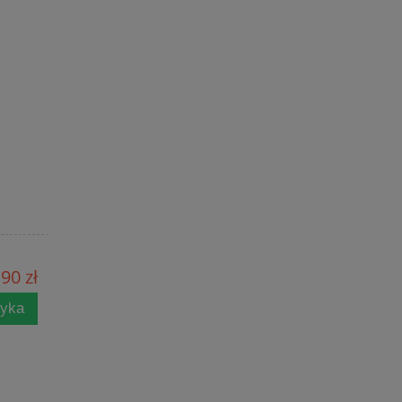
90 zł
zyka