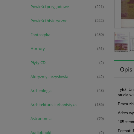
Powieści przygodowe
(221)
Powieści historyczne
(522)
Fantastyka
(480)
Horrory
(51)
Płyty CD
(2)
Opis
Aforyzmy, przysłowia
(42)
Tytuł: Un
Archeologia
(43)
studia w
Praca zb
Architektura i urbanistyka
(186)
Adres wy
Astronomia
(70)
105 stron
Format: 
Audiobooki
(2)