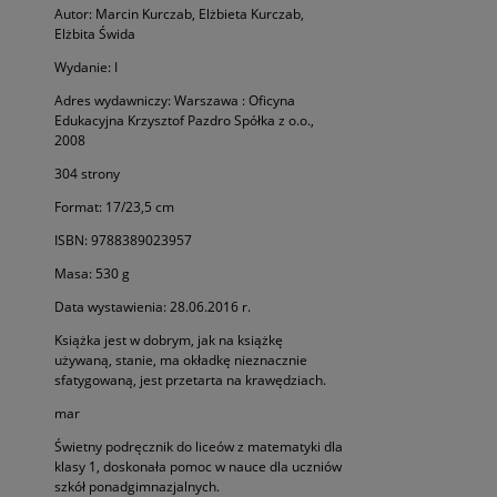
Autor: Marcin Kurczab, Elżbieta Kurczab,
Elżbita Świda
Wydanie: I
Adres wydawniczy: Warszawa : Oficyna
Edukacyjna Krzysztof Pazdro Spółka z o.o.,
2008
304 strony
Format: 17/23,5 cm
ISBN: 9788389023957
Masa: 530 g
Data wystawienia: 28.06.2016 r.
Książka jest w dobrym, jak na książkę
używaną, stanie, ma okładkę nieznacznie
sfatygowaną, jest przetarta na krawędziach.
mar
Świetny podręcznik do liceów z matematyki dla
klasy 1, doskonała pomoc w nauce dla uczniów
szkół ponadgimnazjalnych.