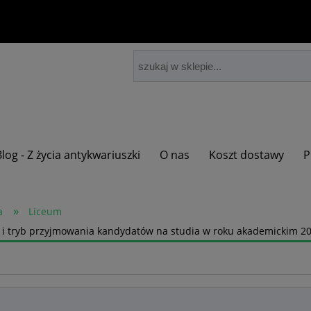
Blog - Z życia antykwariuszki
O nas
Koszt dostawy
P
»
a
Liceum
y i tryb przyjmowania kandydatów na studia w roku akademickim 20