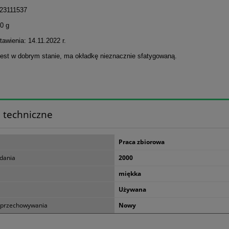
23111537
0 g
awienia: 14.11.2022 r.
jest w dobrym stanie, ma okładkę nieznacznie sfatygowaną.
 techniczne
Praca zbiorowa
dania
2000
miękka
Używana
 przechowywania
Nowy