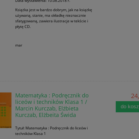
Data wystawienia: 10.08.2018 r.
Książka jest w bardzo dobrym, jak na książkę
używaną, stanie, ma okładkę nieznacznie
sfatygowaną, zawiera ilustracje w tekście i
płytę CD.
mar
Matematyka : Podręcznik do
24,
liceów i techników Klasa 1 /
do kos
Marcin Kurczab, Elżbieta
Kurczab, Elżbeita Świda
Tytuł: Matematyka : Podręcznik do liceów i
techników Klasa 1