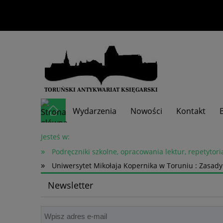
Wydarzenia
Nowości
Kontakt
Skup książek
Jesteś w:
»
Podręczniki szkolne, opracowania lektur, repetytori
»
Uniwersytet Mikołaja Kopernika w Toruniu : Zasad
Newsletter