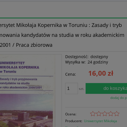
rsytet Mikołaja Kopernika w Toruniu : Zasady i tryb
mowania kandydatów na studia w roku akademickim
2001 / Praca zbiorowa
Dostępność:
dostępny
Wysyłka w:
24 godziny
16,00 zł
Cena:
do koszyk
szt.
dodaj do 
Ocena:
Producent:
Uniwersytet Mikołaja