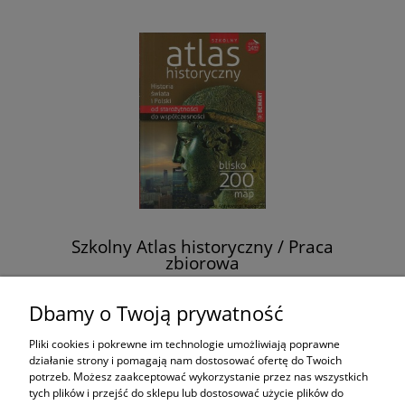
Szkolny Atlas historyczny / Praca
zbiorowa
24,00 zł
Dbamy o Twoją prywatność
Pliki cookies i pokrewne im technologie umożliwiają poprawne
do koszyka
działanie strony i pomagają nam dostosować ofertę do Twoich
potrzeb. Możesz zaakceptować wykorzystanie przez nas wszystkich
tych plików i przejść do sklepu lub dostosować użycie plików do