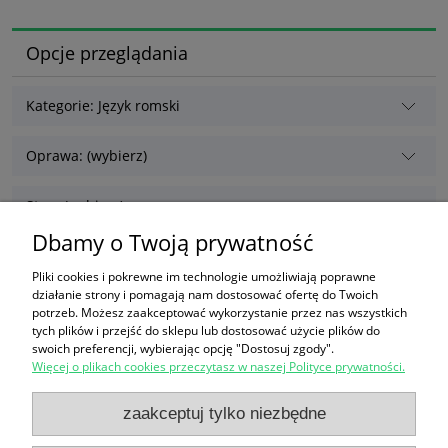
Opcje przeglądania
Kategorie: Język romski
Oprawa: (wybierz)
Stan: (wybierz)
Dbamy o Twoją prywatność
Miejsce przechowywania: (wybierz)
Pliki cookies i pokrewne im technologie umożliwiają poprawne
działanie strony i pomagają nam dostosować ofertę do Twoich
potrzeb. Możesz zaakceptować wykorzystanie przez nas wszystkich
Nie znaleziono produktów spełniających podane kryteria.
tych plików i przejść do sklepu lub dostosować użycie plików do
swoich preferencji, wybierając opcję "Dostosuj zgody".
Więcej o plikach cookies przeczytasz w naszej Polityce prywatności.
Zakupy
zaakceptuj tylko niezbędne
Pomoc