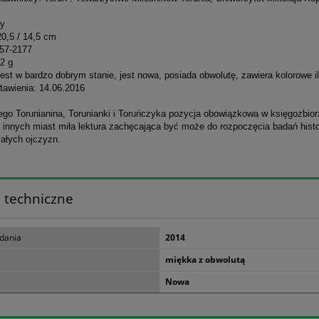
ny
20,5 / 14,5 cm
57-2177
2 g
est w bardzo dobrym stanie, jest nowa, posiada obwolutę, zawiera kolorowe il
tawienia: 14.06.2016
ego Torunianina, Torunianki i Toruńczyka pozycja obowiązkowa w księgozbiorz
 innych miast miła lektura zachęcająca być może do rozpoczęcia badań histo
ałych ojczyzn.
 techniczne
dania
2014
miękka z obwolutą
Nowa