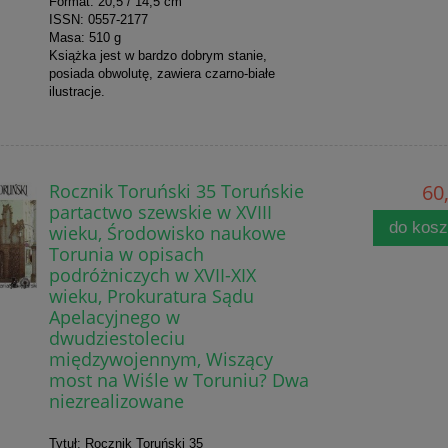
Format: 20,5 / 14,5 cm
ISSN: 0557-2177
Masa: 510 g
Książka jest w bardzo dobrym stanie,
posiada obwolutę, zawiera czarno-białe
ilustracje.
Rocznik Toruński 35 Toruńskie
60,
partactwo szewskie w XVIII
do kos
wieku, Środowisko naukowe
Torunia w opisach
podróżniczych w XVII-XIX
wieku, Prokuratura Sądu
Apelacyjnego w
dwudziestoleciu
międzywojennym, Wiszący
most na Wiśle w Toruniu? Dwa
niezrealizowane
Tytuł: Rocznik Toruński 35