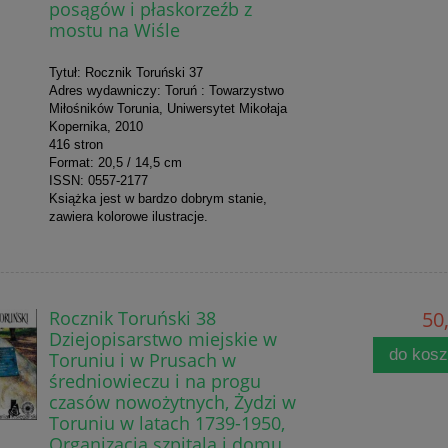
posągów i płaskorzeźb z
mostu na Wiśle
Tytuł: Rocznik Toruński 37
Adres wydawniczy: Toruń : Towarzystwo
Miłośników Torunia, Uniwersytet Mikołaja
Kopernika, 2010
416 stron
Format: 20,5 / 14,5 cm
ISSN: 0557-2177
Książka jest w bardzo dobrym stanie,
zawiera kolorowe ilustracje.
Rocznik Toruński 38
50,
Dziejopisarstwo miejskie w
do kos
Toruniu i w Prusach w
średniowieczu i na progu
czasów nowożytnych, Żydzi w
Toruniu w latach 1739-1950,
Organizacja szpitala i domu