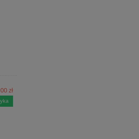
00 zł
zyka