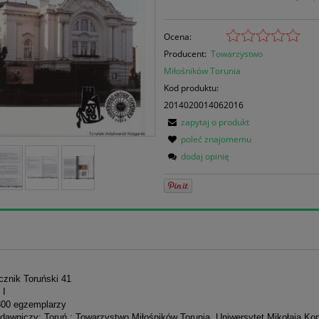
Ocena:
Producent:
Towarzystwo
Miłośników Torunia
Kod produktu:
2014020014062016
zapytaj o produkt
poleć znajomemu
dodaj opinię
cznik Toruński 41
 I
300 egzemplarzy
dawniczy: Toruń : Towarzystwo Miłośników Torunia, Uniwersytet Mikołaja Kop