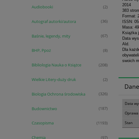
2014
Audiobooki
(2)
383 stro
Format: 
Autograf autorki/autora
(36)
ISSN: 05
Masa: 49
Książka j
Baśnie, legendy, mity
(67)
Data wys
Ald.
Dla każd
BHP, Ppoż
(8)
obywateli
swoich m
Bibliologia Nauka o Książce
(208)
Wielkie Litery-duży druk
(2)
Dane
Biologia Ochrona środowiska
(326)
Data wy
Budownictwo
(187)
Oprawa
Stan
Czasopisma
(1193)
Chemia
(97)