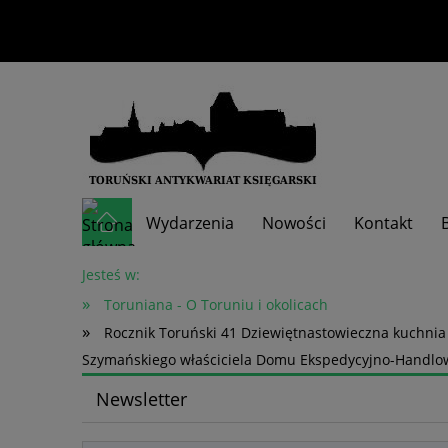
Wydarzenia
Nowości
Kontakt
Skup książek
Jesteś w:
»
Toruniana - O Toruniu i okolicach
»
Rocznik Toruński 41 Dziewiętnastowieczna kuchnia
Szymańskiego właściciela Domu Ekspedycyjno-Handl
Newsletter