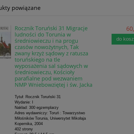
ukty powiązane
Rocznik Toruński 31 Migracje
60,
ludności do Torunia w
do kos
średniowieczu i na progu
czasów nowożytnych, Tak
zwany krzyż sądowy z ratusza
toruńskiego na tle
wyposażenia sal sądowych w
średniowieczu, Kościoły
parafialne pod wezwaniem
NMP Wniebowziętej i św. Jacka
Tytuł: Rocznik Toruński 31
Wydanie: I
Nakład: 300 egzemplarzy
Adres wydawniczy: Toruń : Towarzystwo
Miłośników Torunia, Uniwersytet Mikołaja
Kopernika, 2004
402 strony