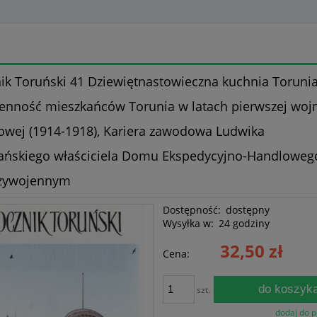
ik Toruński 41 Dziewiętnastowieczna kuchnia Torunia
enność mieszkańców Torunia w latach pierwszej woj
owej (1914-1918), Kariera zawodowa Ludwika
ńskiego właściciela Domu Ekspedycyjno-Handloweg
zywojennym
Dostępność:
dostępny
Wysyłka w:
24 godziny
32,50 zł
Cena:
do koszyk
szt.
dodaj do 