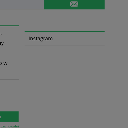
,
Instagram
ny
o w
a
przechowalni