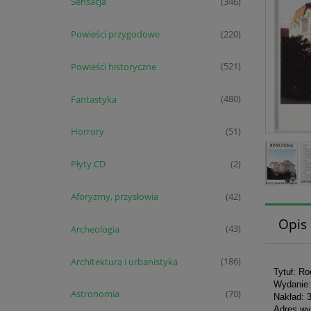
Sensacja
(346)
Powieści przygodowe
(220)
Powieści historyczne
(521)
Fantastyka
(480)
Horrory
(51)
Płyty CD
(2)
Aforyzmy, przysłowia
(42)
Opis
Archeologia
(43)
Architektura i urbanistyka
(186)
Tytuł: Ro
Wydanie:
Astronomia
(70)
Nakład: 
Adres wy