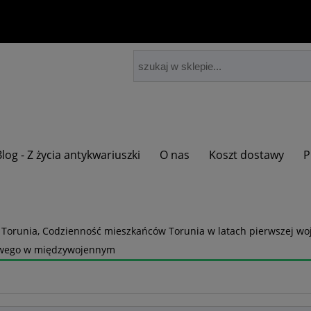
Blog - Z życia antykwariuszki
O nas
Koszt dostawy
P
 Torunia, Codzienność mieszkańców Torunia w latach pierwszej wo
owego w międzywojennym