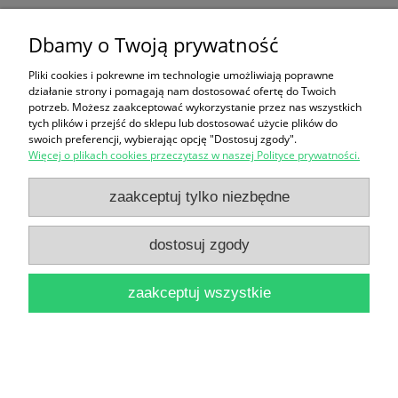
wstęp: Jerzy Dobrzycki, tłum. z łac. Mieczysław
Dbamy o Twoją prywatność
Brożek
5,00 zł
Pliki cookies i pokrewne im technologie umożliwiają poprawne
działanie strony i pomagają nam dostosować ofertę do Twoich
potrzeb. Możesz zaakceptować wykorzystanie przez nas wszystkich
do koszyka
tych plików i przejść do sklepu lub dostosować użycie plików do
swoich preferencji, wybierając opcję "Dostosuj zgody".
Więcej o plikach cookies przeczytasz w naszej Polityce prywatności.
zaakceptuj tylko niezbędne
dostosuj zgody
Astronomia w Toruniu mieście Mikołaja Kopernika
zaakceptuj wszystkie
18,90 zł
do koszyka