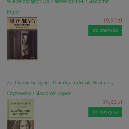
Wielce zdrajcy : Od Piastów do PRL / Sławomir
Koper
19,90 zł
do koszyka
Zachłanne na życie : Osiecka, Jędrusik, Braunek,
Czyżewska / Sławomir Koper
34,90 zł
do koszyka