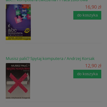
16,90 zł
do koszyka
Musisz palić? Spytaj komputera / Andrzej Korsak
12,90 zł
do koszyka