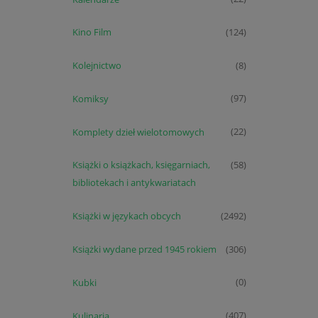
Kino Film
(124)
Kolejnictwo
(8)
Komiksy
(97)
Komplety dzieł wielotomowych
(22)
Książki o książkach, księgarniach,
(58)
bibliotekach i antykwariatach
Książki w językach obcych
(2492)
Książki wydane przed 1945 rokiem
(306)
Kubki
(0)
Kulinaria
(407)