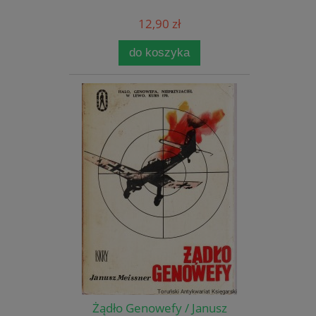
12,90 zł
do koszyka
Żądło Genowefy / Janusz