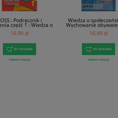
OSS : Podręcznik i
Wiedza o społeczeńst
enia część 1 : Wiedza o
Wychowanie obywatels
Społeczeństwie w
Podręcznik dla gimna
16,90 zł
16,90 zł
zjum / Alicja Pacewicz,
Hanna Konopka
omasz Merty (red.)
do koszyka
do koszyka
zobacz więcej
zobacz więcej