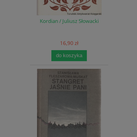
Kordian / Juliusz Słowacki
16,90 zł
do koszyka