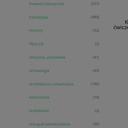
Powieści historyczne
(521)
Fantastyka
(480)
K
ćwicz
Horrory
(52)
gimna
T
Płyty CD
(2)
Aforyzmy, przysłowia
(41)
Archeologia
(43)
Architektura i urbanistyka
(186)
Astronomia
(70)
Audiobooki
(2)
Autograf autorki/autora
(36)