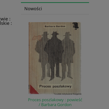
Nowości
wie :
kie :
zjum /
Proces poszlakowy : powieść
/ Barbara Gordon