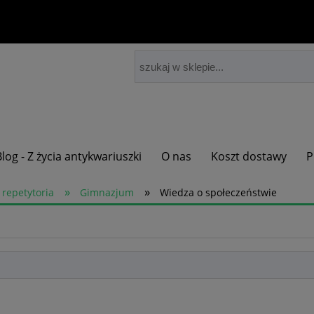
Blog - Z życia antykwariuszki
O nas
Koszt dostawy
P
»
»
 repetytoria
Gimnazjum
Wiedza o społeczeństwie