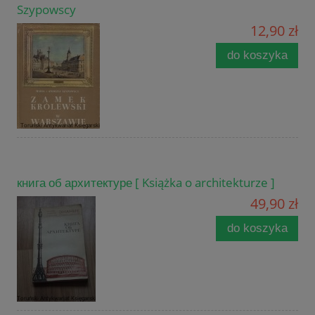
Szypowscy
12,90 zł
do koszyka
книга об архитектуре [ Książka o architekturze ]
49,90 zł
do koszyka