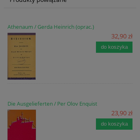
Athenaum / Gerda Heinrich (oprac.)
32,90 zł
do koszyka
Die Ausgelieferten / Per Olov Enquist
23,90 zł
do koszyka