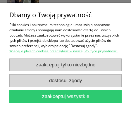
Dbamy o Twoją prywatność
Pliki cookies i pokrewne im technologie umożliwiają poprawne
Najpiękniejsze Sanktuaria : Ludźmierz, Krzeptówki,
działanie strony i pomagają nam dostosować ofertę do Twoich
potrzeb. Możesz zaakceptować wykorzystanie przez nas wszystkich
Limanowa i inne : Tom III Podhale / Grażyna Kuryłło
tych plików i przejść do sklepu lub dostosować użycie plików do
swoich preferencji, wybierając opcję "Dostosuj zgody".
19,90 zł
Więcej o plikach cookies przeczytasz w naszej Polityce prywatności.
do koszyka
zaakceptuj tylko niezbędne
dostosuj zgody
zaakceptuj wszystkie
Die Oder / Jan Popłoński
18,90 zł
do koszyka