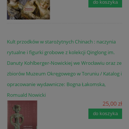
do koszyka
Kult przodków w starożytnych Chinach : naczynia
rytualne i figurki grobowe z kolekcji Qinglong im.
Danuty Kohlberger-Nowickiej we Wrocławiu oraz ze
zbiorów Muzeum Okręgowego w Toruniu / Katalog i
opracowanie wydawnicze: Bogna Łakomska,
Romuald Nowicki
25,00 zł
do koszyka