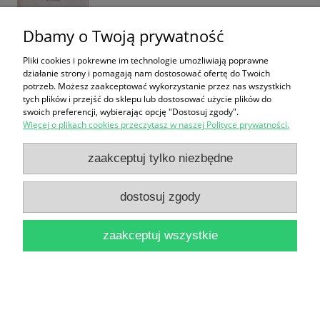
Dbamy o Twoją prywatność
Pliki cookies i pokrewne im technologie umożliwiają poprawne
działanie strony i pomagają nam dostosować ofertę do Twoich
potrzeb. Możesz zaakceptować wykorzystanie przez nas wszystkich
tych plików i przejść do sklepu lub dostosować użycie plików do
Correggio : Mit 95 Abbildungen nach Gemalden
swoich preferencji, wybierając opcję "Dostosuj zgody".
Więcej o plikach cookies przeczytasz w naszej Polityce prywatności.
und Zeichnungen / Henry Thode
29,90 zł
zaakceptuj tylko niezbędne
do koszyka
dostosuj zgody
zaakceptuj wszystkie
Eros w sztuce polskiej / Teresa Grzybkowska