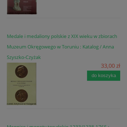
Medale i medaliony polskie z XIX wieku w zbiorach
Muzeum Okręgowego w Toruniu : Katalog / Anna
Szyszko-Czyżak
33,00 zł
do koszyka
Mennice i monety toruńskie 1233/1238-1765 :