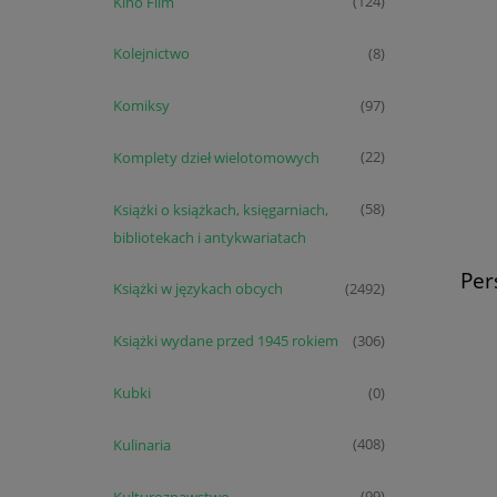
Kino Film
(124)
Kolejnictwo
(8)
Komiksy
(97)
Komplety dzieł wielotomowych
(22)
Książki o książkach, księgarniach,
(58)
bibliotekach i antykwariatach
Per
Książki w językach obcych
(2492)
Książki wydane przed 1945 rokiem
(306)
Kubki
(0)
Kulinaria
(408)
Kulturoznawstwo
(99)