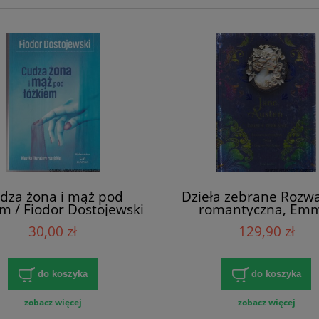
dza żona i mąż pod
Dzieła zebrane Rozwa
em / Fiodor Dostojewski
romantyczna, Em
Opactwo Northanger /
30,00 zł
129,90 zł
Austen
do koszyka
do koszyka
zobacz więcej
zobacz więcej