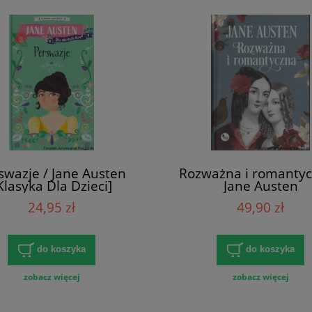
swazje / Jane Austen
Rozważna i romantyc
Klasyka Dla Dzieci]
Jane Austen
24,95 zł
49,90 zł
do koszyka
do koszyka
zobacz więcej
zobacz więcej