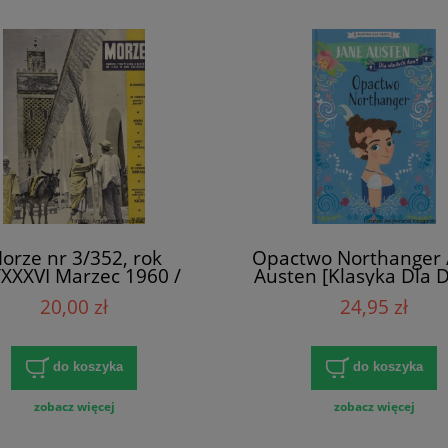
orze nr 3/352, rok
Opactwo Northanger /
/XXXVI Marzec 1960 /
Austen [Klasyka Dla D
Praca zbiorowa
20,00 zł
24,95 zł
do koszyka
do koszyka
zobacz więcej
zobacz więcej