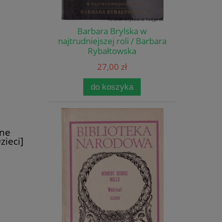
Barbara Brylska w
najtrudniejszej roli / Barbara
Rybałtowska
27,00 zł
do koszyka
ane
zieci]