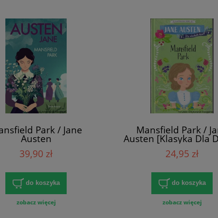
nsfield Park / Jane
Mansfield Park / J
Austen
Austen [Klasyka Dla D
39,90 zł
24,95 zł
do koszyka
do koszyka
zobacz więcej
zobacz więcej