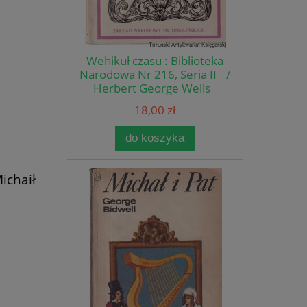
Wehikuł czasu : Biblioteka
Narodowa Nr 216, Seria II /
Herbert George Wells
18,00 zł
do koszyka
ichaił
)