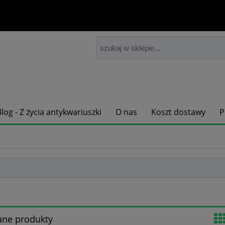
Blog - Z życia antykwariuszki
O nas
Koszt dostawy
P
ane produkty