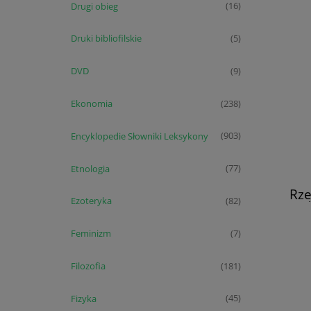
Drugi obieg
(16)
Druki bibliofilskie
(5)
DVD
(9)
Ekonomia
(238)
Encyklopedie Słowniki Leksykony
(903)
Etnologia
(77)
Rze
Ezoteryka
(82)
znajd
w
Fryd
Feminizm
(7)
Wilhe
Karo
Filozofia
(181)
Fizyka
(45)