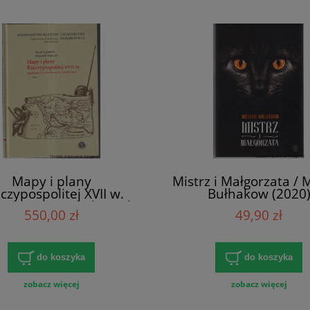
Mapy i plany
Mistrz i Małgorzata / M
czypospolitej XVII w.
Bułhakow (2020
ujące się w archiwach
550,00 zł
49,90 zł
 Sztokholmie. Atlas
eryka Getkanta i atlas
lma Thome Tomy 1-2 /
l Łopatecki, Wojciech
do koszyka
do koszyka
Walczak
zobacz więcej
zobacz więcej