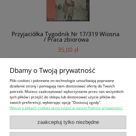
Przyjaciółka Tygodnik Nr 17/319 Wiosna
/ Praca zbiorowa
35,00 zł
Dbamy o Twoją prywatność
do koszyka
Pliki cookies i pokrewne im technologie umożliwiają poprawne
działanie strony i pomagają nam dostosować ofertę do Twoich
potrzeb. Możesz zaakceptować wykorzystanie przez nas wszystkich
«
1
2
»
tych plików i przejść do sklepu lub dostosować użycie plików do
swoich preferencji, wybierając opcję "Dostosuj zgody".
Więcej o plikach cookies przeczytasz w naszej Polityce prywatności.
Zakupy
zaakceptuj tylko niezbędne
Pomoc