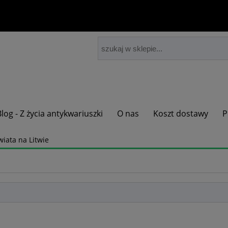
Blog - Z życia antykwariuszki
O nas
Koszt dostawy
P
wiata na Litwie