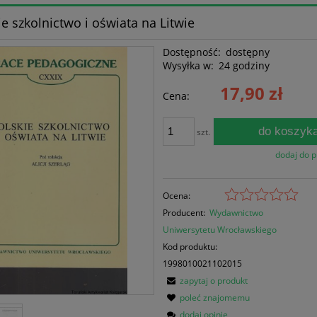
ie szkolnictwo i oświata na Litwie
Dostępność:
dostępny
Wysyłka w:
24 godziny
17,90 zł
Cena:
do koszyk
szt.
dodaj do 
Ocena:
Producent:
Wydawnictwo
Uniwersytetu Wrocławskiego
Kod produktu:
1998010021102015
zapytaj o produkt
poleć znajomemu
dodaj opinię