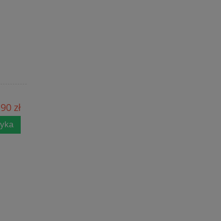
90 zł
zyka