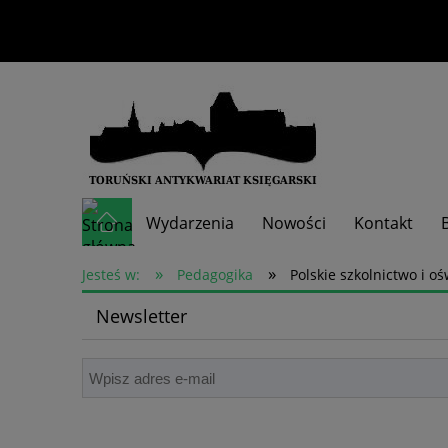
Wydarzenia
Nowości
Kontakt
»
»
Skup książek
Jesteś w:
Pedagogika
Polskie szkolnictwo i oś
Newsletter