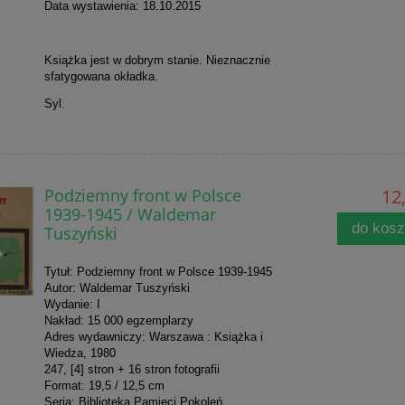
Data wystawienia: 18.10.2015
Książka jest w dobrym stanie. Nieznacznie
sfatygowana okładka.
Syl.
Podziemny front w Polsce
12,
1939-1945 / Waldemar
do kos
Tuszyński
Tytuł: Podziemny front w Polsce 1939-1945
Autor: Waldemar Tuszyński
Wydanie: I
Nakład: 15 000 egzemplarzy
Adres wydawniczy: Warszawa : Książka i
Wiedza, 1980
247, [4] stron + 16 stron fotografii
Format: 19,5 / 12,5 cm
Seria: Biblioteka Pamięci Pokoleń