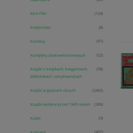
Kino Film
(124)
Kolejnictwo
(8)
Komiksy
(97)
Komplety dzieł wielotomowych
(22)
Książki o książkach, księgarniach,
(58)
bibliotekach i antykwariatach
Książki w językach obcych
(2492)
Książki wydane przed 1945 rokiem
(306)
Kubki
(0)
Kulinaria
(407)