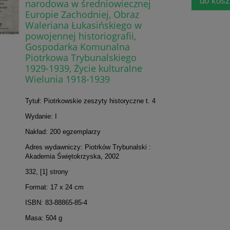
do kos
narodowa w średniowiecznej
Europie Zachodniej, Obraz
Waleriana Łukasińskiego w
powojennej historiografii,
Gospodarka Komunalna
Piotrkowa Trybunalskiego
1929-1939, Życie kulturalne
Wielunia 1918-1939
Tytuł: Piotrkowskie zeszyty historyczne t. 4
Wydanie: I
Nakład: 200 egzemplarzy
Adres wydawniczy: Piotrków Trybunalski :
Akademia Świętokrzyska, 2002
332, [1] strony
Format: 17 x 24 cm
ISBN: 83-88865-85-4
Masa: 504 g