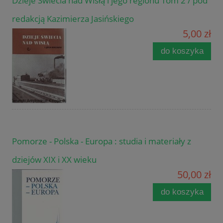
Dzieje Świecia nad Wisłą i jego regionu Tom 2 / pod
redakcją Kazimierza Jasińskiego
5,00 zł
do koszyka
Pomorze - Polska - Europa : studia i materiały z
dziejów XIX i XX wieku
50,00 zł
do koszyka