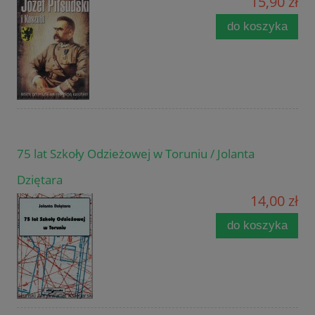
15,90 zł
do koszyka
75 lat Szkoły Odzieżowej w Toruniu / Jolanta
Dziętara
14,00 zł
do koszyka