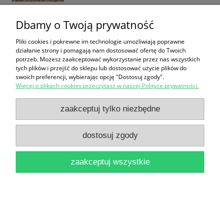
Dbamy o Twoją prywatność
Historia Polski 1914-1939 / Henryk Zieliński
Pliki cookies i pokrewne im technologie umożliwiają poprawne
działanie strony i pomagają nam dostosować ofertę do Twoich
18,90 zł
potrzeb. Możesz zaakceptować wykorzystanie przez nas wszystkich
tych plików i przejść do sklepu lub dostosować użycie plików do
do koszyka
swoich preferencji, wybierając opcję "Dostosuj zgody".
Więcej o plikach cookies przeczytasz w naszej Polityce prywatności.
zaakceptuj tylko niezbędne
dostosuj zgody
Jan Stanisław Łoś wobec kwestii ukraińskiej (1918-
zaakceptuj wszystkie
1939) / Paulina Kusz
26,90 zł
do koszyka