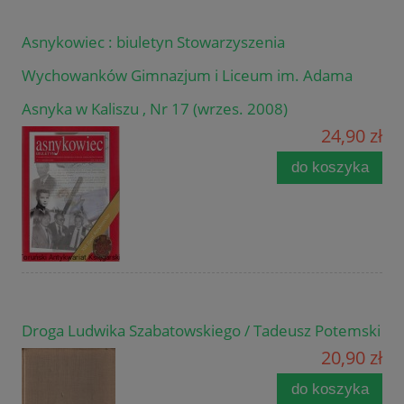
Asnykowiec : biuletyn Stowarzyszenia
Wychowanków Gimnazjum i Liceum im. Adama
Asnyka w Kaliszu , Nr 17 (wrzes. 2008)
24,90 zł
do koszyka
Droga Ludwika Szabatowskiego / Tadeusz Potemski
20,90 zł
do koszyka