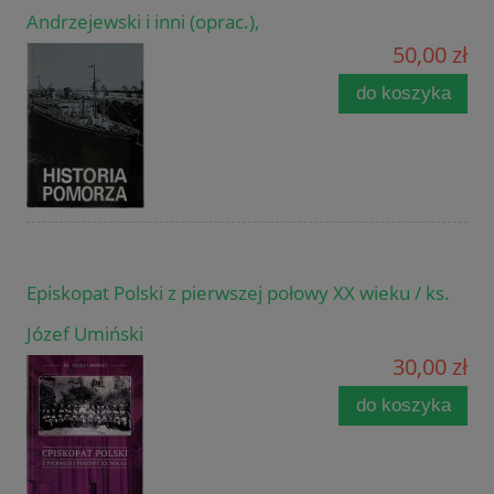
Andrzejewski i inni (oprac.),
50,00 zł
do koszyka
Episkopat Polski z pierwszej połowy XX wieku / ks.
Józef Umiński
30,00 zł
do koszyka